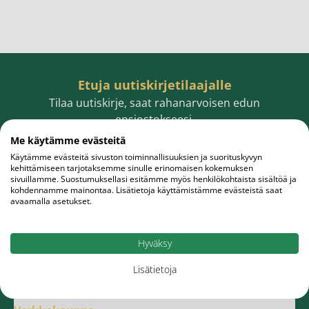
Etuja uutiskirjetilaajalle
Tilaa uutiskirje, saat rahanarvoisen edun
ensiostokseesi.
Me käytämme evästeitä
Käytämme evästeitä sivuston toiminnallisuuksien ja suorituskyvyn
kehittämiseen tarjotaksemme sinulle erinomaisen kokemuksen
sivuillamme. Suostumuksellasi esitämme myös henkilökohtaista sisältöä ja
Sähköpostiosoite
Tilaa
kohdennamme mainontaa. Lisätietoja käyttämistämme evästeistä saat
avaamalla asetukset.
Hyväksy
Lisätietoja
Meistä