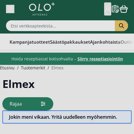
Skip to Content
Kampanjatuotteet
Säästöpakkaukset
Ajankohtaista
Outle
Hoida reseptiasiat kotisohvalta –
Siirry reseptiasiointiin
Etusivu
/
Tuotemerkit
/
Elmex
Elmex
Rajaa
tuotteita
Jokin meni vikaan. Yritä uudelleen myöhemmin.