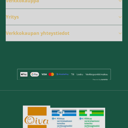
Verkkokauppa
Yritys
Verkkokaupan yhteystiedot