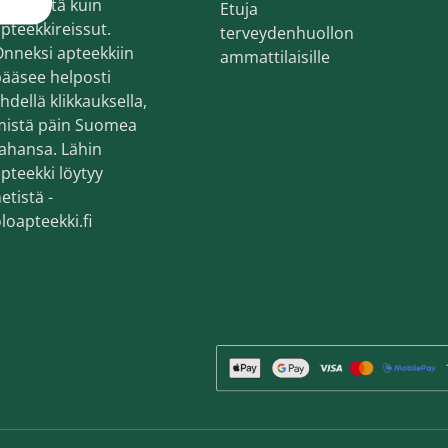
ekemistä kuin
Etuja
en ihonhoito ja parranajo
pteekkireissut.
terveydenhuollon
voiteet
nneksi apteekkiin
ammattilaisille
ääsee helposti
voiteet
hdellä klikkauksella,
mistä päin Suomea
umit
ahansa. Lähin
änympärysvoiteet
pteekki löytyy
etistä -
t ja känsät
loapteekki.fi
lonhoito
osmetiikka
teet
neulaus ja Gua sha
he navigation. Close navigation.