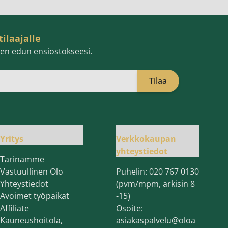
tilaajalle
isen edun ensiostokseesi.
Tilaa
öpostiosoite
Yritys
Verkkokaupan
yhteystiedot
Tarinamme
Vastuullinen Olo
Puhelin:
020 767 0130
Yhteystiedot
(pvm/mpm, arkisin 8
Avoimet työpaikat
-15)
Affiliate
Osoite:
Kauneushoitola,
asiakaspalvelu@oloa