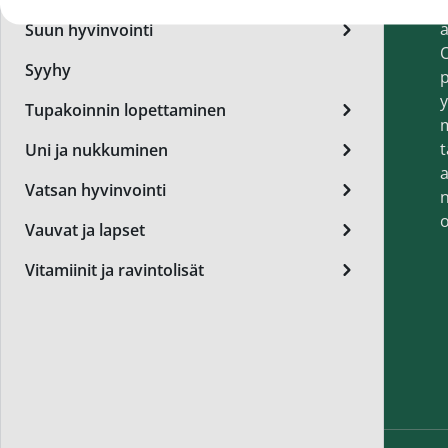
t
Miest
a
Suun hyvinvointi
Perus
O
Syyhy
p
Päivä
y
Tupakoinnin lopettaminen
Seer
t
Uni ja nukkuminen
Silm
a
Vatsan hyvinvointi
n
Syylä
o
Vauvat ja lapset
Varta
Vitamiinit ja ravintolisät
Värik
Yövoi
Mikro
End of t