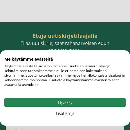
Etuja uutiskirjetilaajalle
Tilaa uutiskirje, saat rahanarvoisen edun
ensiostokseesi.
Me käytämme evästeitä
Käytämme evästeitä sivuston toiminnallisuuksien ja suorituskyvyn
kehittämiseen tarjotaksemme sinulle erinomaisen kokemuksen
sivuillamme. Suostumuksellasi esitämme myös henkilökohtaista sisältöä ja
Sähköpostiosoite
Tilaa
kohdennamme mainontaa. Lisätietoja käyttämistämme evästeistä saat
avaamalla asetukset.
Hyväksy
Lisätietoja
Meistä