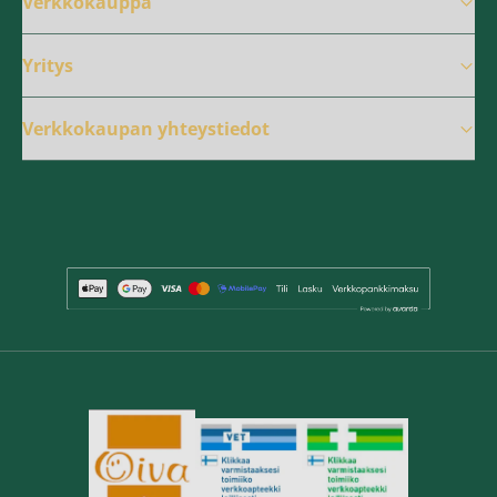
Verkkokauppa
Yritys
Verkkokaupan yhteystiedot