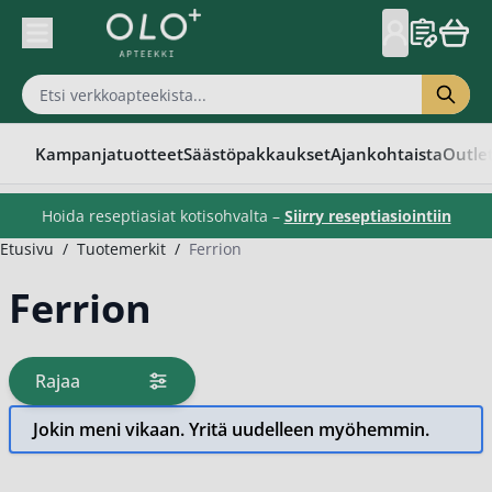
Skip to Content
Kampanjatuotteet
Säästöpakkaukset
Ajankohtaista
Outle
Hoida reseptiasiat kotisohvalta –
Siirry reseptiasiointiin
Etusivu
/
Tuotemerkit
/
Ferrion
Ferrion
Rajaa
tuotteita
Jokin meni vikaan. Yritä uudelleen myöhemmin.