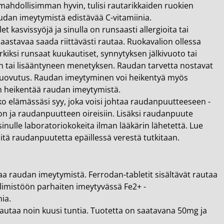
i mahdollisimman hyvin, tulisi rautarikkaiden ruokien
audan imeytymistä edistävää C-vitamiinia.
t kasvissyöjä ja sinulla on runsaasti allergioita tai
aastavaa saada riittävästi rautaa. Ruokavalion ollessa
kiksi runsaat kuukautiset, synnytyksen jälkivuoto tai
in tai lisääntyneen menetyksen. Raudan tarvetta nostavat
luovutus. Raudan imeytyminen voi heikentyä myös
m heikentää raudan imeytymistä.
ko elämässäsi syy, joka voisi johtaa raudanpuutteeseen -
n ja raudanpuutteen oireisiin. Lisäksi raudanpuute
inulle laboratoriokokeita ilman lääkärin lähetettä. Lue
mitä raudanpuutetta epäillessä verestä tutkitaan.
aa raudan imeytymistä. Ferrodan-tabletit sisältävät rautaa
 elimistöön parhaiten imeytyvässä Fe2+ -
ia.
 rautaa noin kuusi tuntia. Tuotetta on saatavana 50mg ja