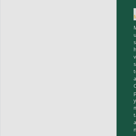
h
v
t
a
O
p
y
t
a
n