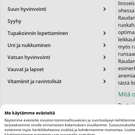
linssei
Miest
Suun hyvinvointi
ohessa 
Perus
Raudan 
Syyhy
ruokaha
Päivä
optimaa
Tupakoinnin lopettaminen
leikkau
Seer
Uni ja nukkuminen
myös r
Silm
runsaan
Vatsan hyvinvointi
Raudan 
Syylä
esimerk
Vauvat ja lapset
anemia 
Varta
Vitamiinit ja ravintolisät
tästä l
Värik
Mitä o
Yövoi
Rauta i
Mikro
vatsays
Me käytämme evästeitä
rautaio
Käytämme evästeitä sivuston toiminnallisuuksien ja suorituskyvyn kehittämis
End of t
tarjotaksemme sinulle erinomaisen kokemuksen sivuillamme. Suostumuksella
Ferroda
esitämme myös henkilökohtaista sisältöä ja kohdennamme mainontaa. Lisätie
100mg 
käyttämistämme evästeistä saat avaamalla asetukset.