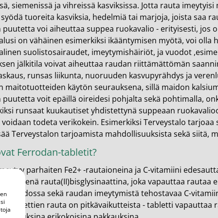
ssä, siemenissä ja vihreissä kasviksissa. Jotta rauta imeytyis
en ihonhoito ja parranajo
syödä tuoreita kasviksia, hedelmiä tai marjoja, joista saa r
voiteet
puutetta voi aiheuttaa suppea ruokavalio - erityisesti, jos ole
lusi on vähäinen esimerkiksi ikääntymisen myötä, voi olla h
voiteet
linen suolistosairaudet, imeytymishäiriöt, ja vuodot ,esimer
ksen jälkitila voivat aiheuttaa raudan riittämättömän saann
umit
askaus, runsas liikunta, nuoruuden kasvupyrähdys ja veren
änympärysvoiteet
 maitotuotteiden käytön seurauksena, sillä maidon kalsiu
puutetta voit epäillä oireidesi pohjalta sekä pohtimalla, on
t ja känsät
iksi runsaat kuukautiset yhdistettynä suppeaan ruokavalioo
voidaan todeta verikokein. Esimerkiksi Terveystalo tarjoaa s
lonhoito
isää Terveystalon tarjoamista mahdollisuuksista sekä siitä, 
osmetiikka
vat Ferrodan-tabletit?
teet
meytyy parhaiten Fe2+ -rautaioneina ja C-vitamiini edesautt
neulaus ja Gua sha
tävällisenä rauta(II)bisglysinaattina, joka vapauttaa rautaa
nimuodossa sekä raudan imeytymistä tehostavaa C-vitamiin
een
he navigation. Close navigation.
si
n-tablettien rauta on pitkävaikutteista - tabletti vapauttaa
toja
vahvuuksina erikokoisina pakkauksina.