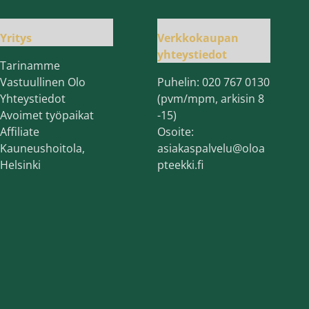
Yritys
Verkkokaupan
yhteystiedot
Tarinamme
Vastuullinen Olo
Puhelin:
020 767 0130
Yhteystiedot
(pvm/mpm, arkisin 8
Avoimet työpaikat
-15)
Affiliate
Osoite:
Kauneushoitola,
asiakaspalvelu@oloa
Helsinki
pteekki.fi