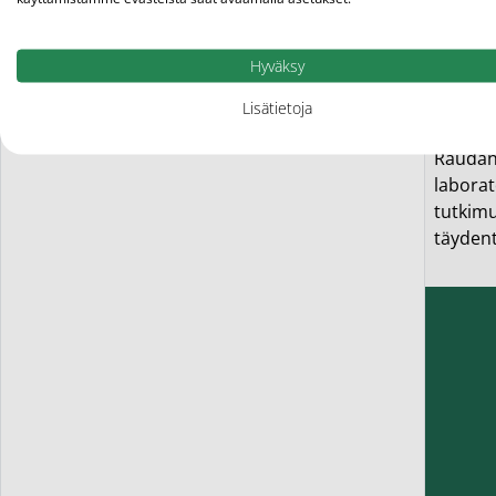
Miten
Hyväksy
Ferroda
yhteyde
Lisätietoja
tarvitt
Raudanp
laborat
tutkimu
täydent