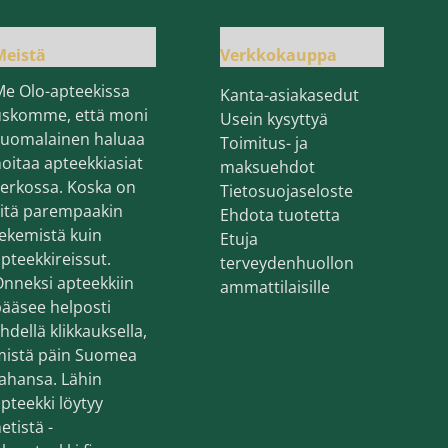
Meistä
Verkkokauppa
Me Olo-apteekissa
Kanta-asiakasedut
uskomme, että moni
Usein kysyttyä
suomalainen haluaa
Toimitus- ja
oitaa apteekkiasiat
maksuehdot
erkossa. Koska on
Tietosuojaseloste
sitä parempaakin
Ehdota tuotetta
ekemistä kuin
Etuja
pteekkireissut.
terveydenhuollon
nneksi apteekkiin
ammattilaisille
ääsee helposti
hdellä klikkauksella,
mistä päin Suomea
ahansa. Lähin
pteekki löytyy
etistä -