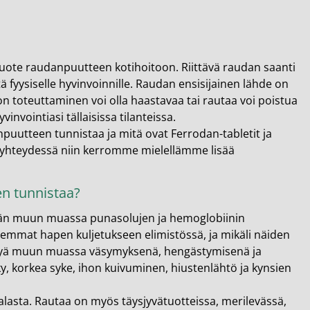
uote raudanpuutteen kotihoitoon. Riittävä raudan saanti
tä fyysiselle hyvinvoinnille. Raudan ensisijainen lähde on
 toteuttaminen voi olla haastavaa tai rautaa voi poistua
nvointiasi tällaisissa tilanteissa.
anpuutteen tunnistaa ja mitä ovat Ferrodan-tabletit ja
hin yhteydessä niin kerromme mielellämme lisää
en tunnistaa?
tään muun muassa punasolujen ja hemoglobiinin
lemmat hapen kuljetukseen elimistössä, ja mikäli näiden
tyä muun muassa väsymyksenä, hengästymisenä ja
y, korkea syke, ihon kuivuminen, hiustenlähtö ja kynsien
alasta. Rautaa on myös täysjyvätuotteissa, merilevässä,