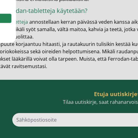
 Ferrodan-tabletteja käytetään?
n-tabletteja
annostellaan kerran päivässä veden kanssa aikuis
ssä. Mikäli syöt samalla, vältä maitoa, kahvia ja teetä, jotk
aessa puolittaa.
uute korjaantuu hitaasti, ja rautakuurin tulisikin kestää 
oriokokeissa sekä oireiden helpottumisena. Mikäli raudanpu
kset lääkärillä voivat olla tarpeen. Muista, että Ferrodan-ta
ävät ravitsemustasi.
Etuja uutiskirje
Tilaa uutiskirje, saat rahanarvo
Sähk