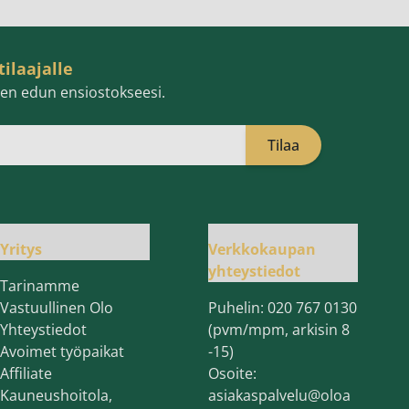
tilaajalle
isen edun ensiostokseesi.
Tilaa
öpostiosoite
Yritys
Verkkokaupan
yhteystiedot
Tarinamme
Vastuullinen Olo
Puhelin:
020 767 0130
Yhteystiedot
(pvm/mpm, arkisin 8
Avoimet työpaikat
-15)
Affiliate
Osoite:
Kauneushoitola,
asiakaspalvelu@oloa