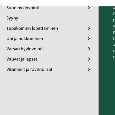
t
Miest
a
Suun hyvinvointi
Perus
O
Syyhy
p
Päivä
y
Tupakoinnin lopettaminen
Seer
t
Uni ja nukkuminen
Silm
a
Vatsan hyvinvointi
n
Syylä
o
Vauvat ja lapset
Varta
Vitamiinit ja ravintolisät
Värik
Yövoi
Mikro
End of t