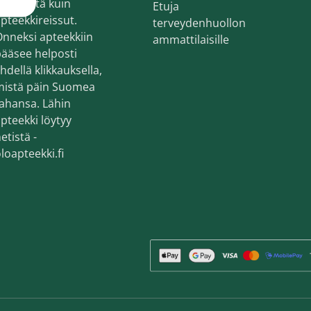
ekemistä kuin
Etuja
en ihonhoito ja parranajo
pteekkireissut.
terveydenhuollon
voiteet
nneksi apteekkiin
ammattilaisille
ääsee helposti
voiteet
hdellä klikkauksella,
mistä päin Suomea
umit
ahansa. Lähin
änympärysvoiteet
pteekki löytyy
etistä -
t ja känsät
loapteekki.fi
lonhoito
osmetiikka
teet
neulaus ja Gua sha
he navigation. Close navigation.