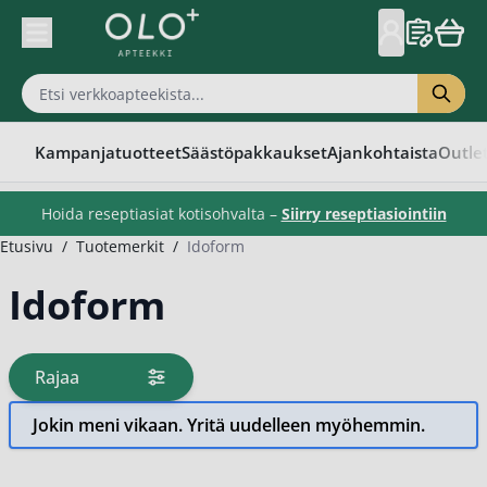
Skip to Content
Kampanjatuotteet
Säästöpakkaukset
Ajankohtaista
Outle
Hoida reseptiasiat kotisohvalta –
Siirry reseptiasiointiin
Etusivu
/
Tuotemerkit
/
Idoform
Idoform
Rajaa
tuotteita
Jokin meni vikaan. Yritä uudelleen myöhemmin.