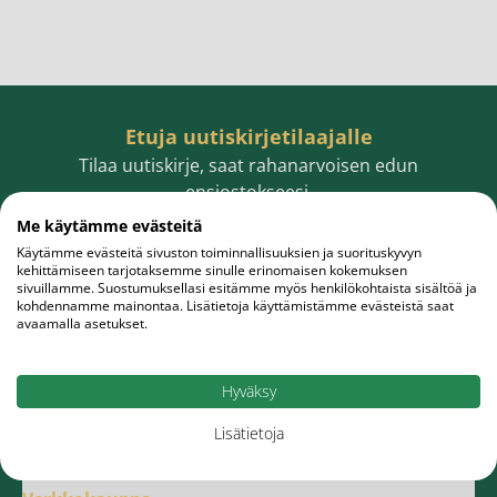
Etuja uutiskirjetilaajalle
Tilaa uutiskirje, saat rahanarvoisen edun
ensiostokseesi.
Me käytämme evästeitä
Käytämme evästeitä sivuston toiminnallisuuksien ja suorituskyvyn
kehittämiseen tarjotaksemme sinulle erinomaisen kokemuksen
sivuillamme. Suostumuksellasi esitämme myös henkilökohtaista sisältöä ja
Sähköpostiosoite
Tilaa
kohdennamme mainontaa. Lisätietoja käyttämistämme evästeistä saat
avaamalla asetukset.
Hyväksy
Lisätietoja
Meistä