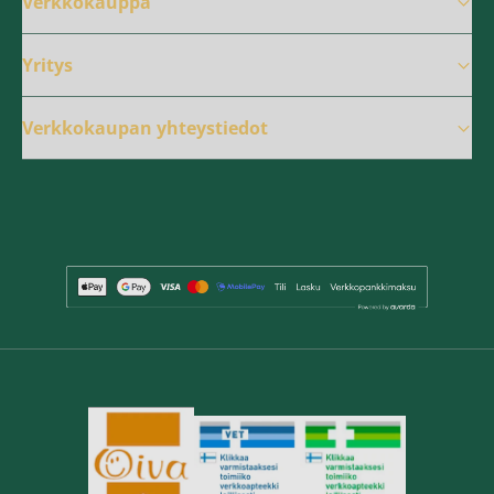
Verkkokauppa
Yritys
Verkkokaupan yhteystiedot