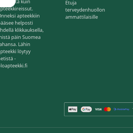
ekemistä kuin
Etuja
en ihonhoito ja parranajo
pteekkireissut.
terveydenhuollon
voiteet
nneksi apteekkiin
ammattilaisille
ääsee helposti
voiteet
hdellä klikkauksella,
mistä päin Suomea
umit
ahansa. Lähin
änympärysvoiteet
pteekki löytyy
etistä -
t ja känsät
loapteekki.fi
lonhoito
osmetiikka
teet
neulaus ja Gua sha
he navigation. Close navigation.