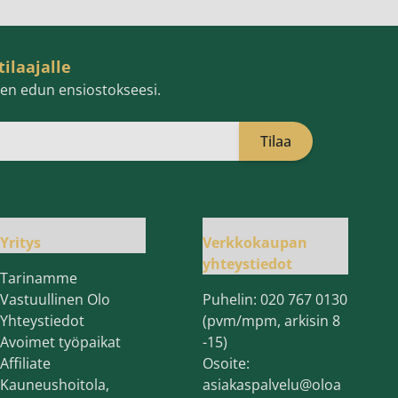
tilaajalle
isen edun ensiostokseesi.
Tilaa
öpostiosoite
Yritys
Verkkokaupan
yhteystiedot
Tarinamme
Vastuullinen Olo
Puhelin:
020 767 0130
Yhteystiedot
(pvm/mpm, arkisin 8
Avoimet työpaikat
-15)
Affiliate
Osoite:
Kauneushoitola,
asiakaspalvelu@oloa