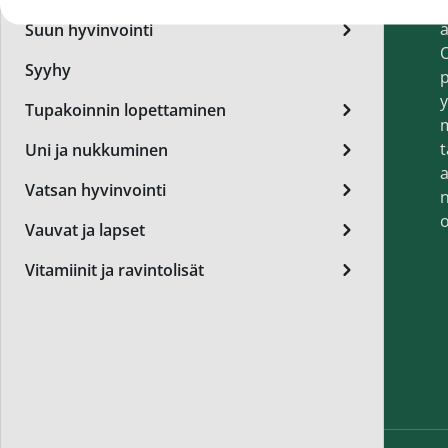
t
Miest
a
Suun hyvinvointi
Perus
O
Syyhy
p
Päivä
y
Tupakoinnin lopettaminen
Seer
t
Uni ja nukkuminen
Silm
a
Vatsan hyvinvointi
n
Syylä
o
Vauvat ja lapset
Varta
Vitamiinit ja ravintolisät
Värik
Yövoi
Mikro
End of t