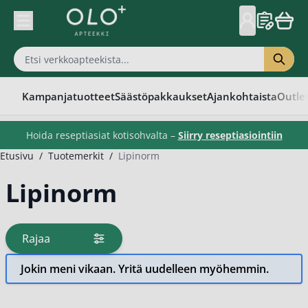
Skip to Content
Kampanjatuotteet
Säästöpakkaukset
Ajankohtaista
Outle
Hoida reseptiasiat kotisohvalta –
Siirry reseptiasiointiin
Etusivu
/
Tuotemerkit
/
Lipinorm
Lipinorm
Rajaa
tuotteita
Jokin meni vikaan. Yritä uudelleen myöhemmin.