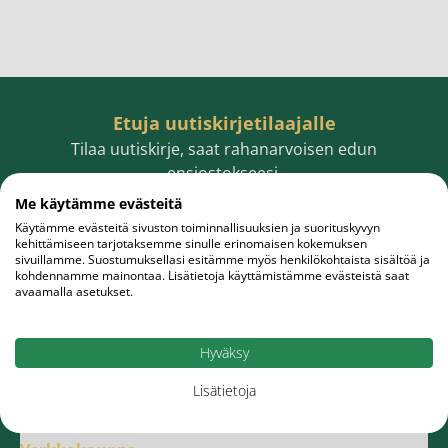
Etuja uutiskirjetilaajalle
Tilaa uutiskirje, saat rahanarvoisen edun
ensiostokseesi.
Me käytämme evästeitä
Käytämme evästeitä sivuston toiminnallisuuksien ja suorituskyvyn
kehittämiseen tarjotaksemme sinulle erinomaisen kokemuksen
sivuillamme. Suostumuksellasi esitämme myös henkilökohtaista sisältöä ja
Sähköpostiosoite
Tilaa
kohdennamme mainontaa. Lisätietoja käyttämistämme evästeistä saat
avaamalla asetukset.
Hyväksy
Lisätietoja
Meistä