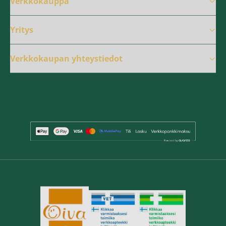
Verkkokauppa
Yritys
Verkkokaupan yhteystiedot