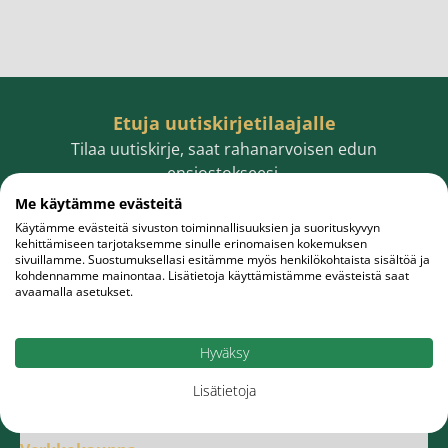
Etuja uutiskirjetilaajalle
Tilaa uutiskirje, saat rahanarvoisen edun
ensiostokseesi.
Me käytämme evästeitä
Käytämme evästeitä sivuston toiminnallisuuksien ja suorituskyvyn
kehittämiseen tarjotaksemme sinulle erinomaisen kokemuksen
sivuillamme. Suostumuksellasi esitämme myös henkilökohtaista sisältöä ja
Sähköpostiosoite
Tilaa
kohdennamme mainontaa. Lisätietoja käyttämistämme evästeistä saat
avaamalla asetukset.
Hyväksy
Lisätietoja
Meistä