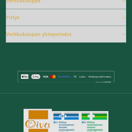
Verkkokauppa
Yritys
Verkkokaupan yhteystiedot