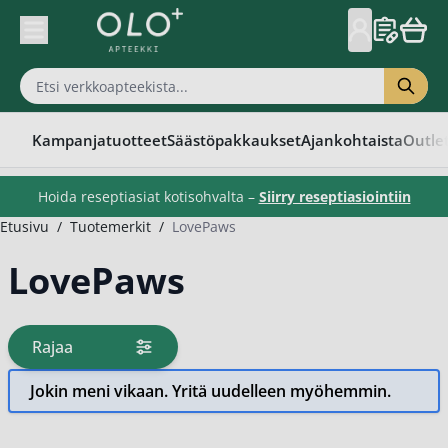
Skip to Content
Kampanjatuotteet
Säästöpakkaukset
Ajankohtaista
Outle
Hoida reseptiasiat kotisohvalta –
Siirry reseptiasiointiin
Etusivu
/
Tuotemerkit
/
LovePaws
LovePaws
Rajaa
tuotteita
Jokin meni vikaan. Yritä uudelleen myöhemmin.