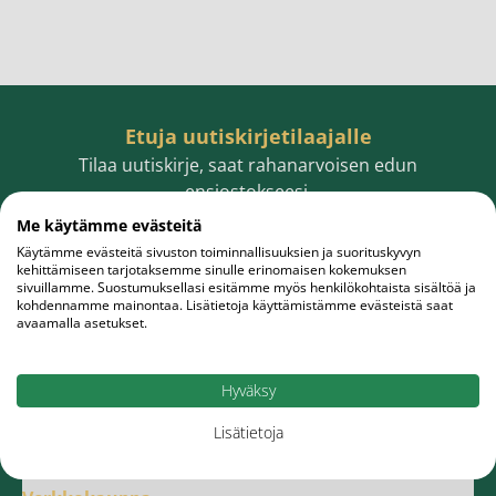
Etuja uutiskirjetilaajalle
Tilaa uutiskirje, saat rahanarvoisen edun
ensiostokseesi.
Me käytämme evästeitä
Käytämme evästeitä sivuston toiminnallisuuksien ja suorituskyvyn
kehittämiseen tarjotaksemme sinulle erinomaisen kokemuksen
sivuillamme. Suostumuksellasi esitämme myös henkilökohtaista sisältöä ja
Sähköpostiosoite
Tilaa
kohdennamme mainontaa. Lisätietoja käyttämistämme evästeistä saat
avaamalla asetukset.
Hyväksy
Lisätietoja
Meistä