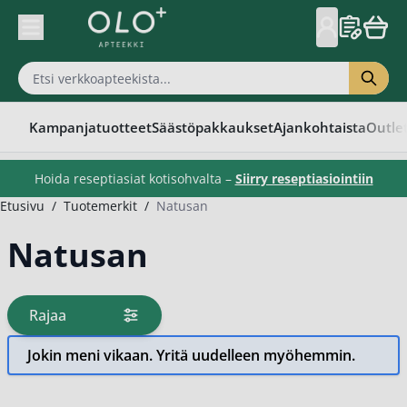
Skip to Content
Kampanjatuotteet
Säästöpakkaukset
Ajankohtaista
Outle
Hoida reseptiasiat kotisohvalta –
Siirry reseptiasiointiin
Etusivu
/
Tuotemerkit
/
Natusan
Natusan
Rajaa
tuotteita
Jokin meni vikaan. Yritä uudelleen myöhemmin.