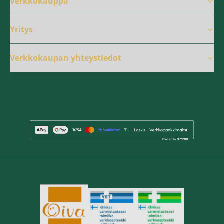
Verkkokauppa
Yritys
Verkkokaupan yhteystiedot