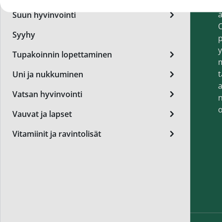
t
Miest
a
Suun hyvinvointi
Perus
O
Syyhy
p
Päivä
y
Tupakoinnin lopettaminen
Seer
t
Uni ja nukkuminen
Silm
a
Vatsan hyvinvointi
n
Syylä
o
Vauvat ja lapset
Varta
Vitamiinit ja ravintolisät
Värik
Yövoi
Mikro
End of t