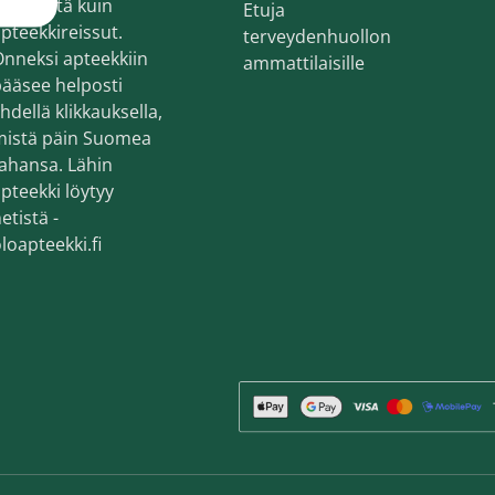
ekemistä kuin
Etuja
en ihonhoito ja parranajo
pteekkireissut.
terveydenhuollon
voiteet
nneksi apteekkiin
ammattilaisille
ääsee helposti
voiteet
hdellä klikkauksella,
mistä päin Suomea
umit
ahansa. Lähin
änympärysvoiteet
pteekki löytyy
etistä -
t ja känsät
loapteekki.fi
lonhoito
osmetiikka
teet
neulaus ja Gua sha
he navigation. Close navigation.