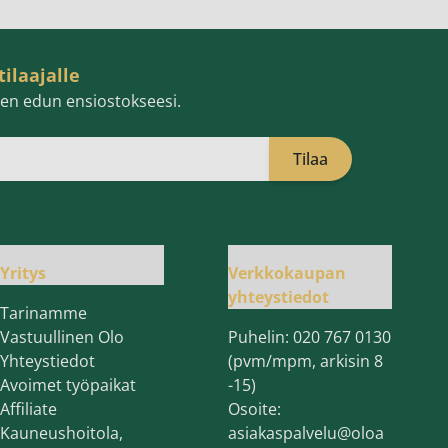
tilaajalle
isen edun ensiostokseesi.
Tilaa
öpostiosoite
Yritys
Verkkokaupan
yhteystiedot
Tarinamme
Vastuullinen Olo
Puhelin:
020 767 0130
Yhteystiedot
(pvm/mpm, arkisin 8
Avoimet työpaikat
-15)
Affiliate
Osoite:
Kauneushoitola,
asiakaspalvelu@oloa