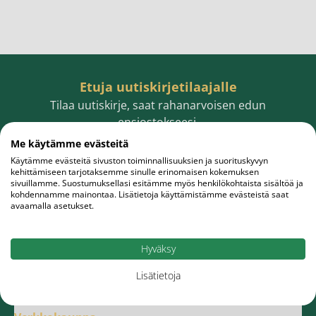
Etuja uutiskirjetilaajalle
Tilaa uutiskirje, saat rahanarvoisen edun
ensiostokseesi.
Me käytämme evästeitä
Käytämme evästeitä sivuston toiminnallisuuksien ja suorituskyvyn
kehittämiseen tarjotaksemme sinulle erinomaisen kokemuksen
sivuillamme. Suostumuksellasi esitämme myös henkilökohtaista sisältöä ja
Sähköpostiosoite
Tilaa
kohdennamme mainontaa. Lisätietoja käyttämistämme evästeistä saat
avaamalla asetukset.
Hyväksy
Lisätietoja
Meistä