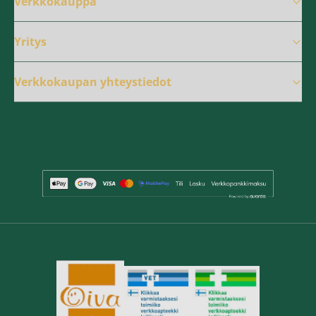
Verkkokauppa
Yritys
Verkkokaupan yhteystiedot