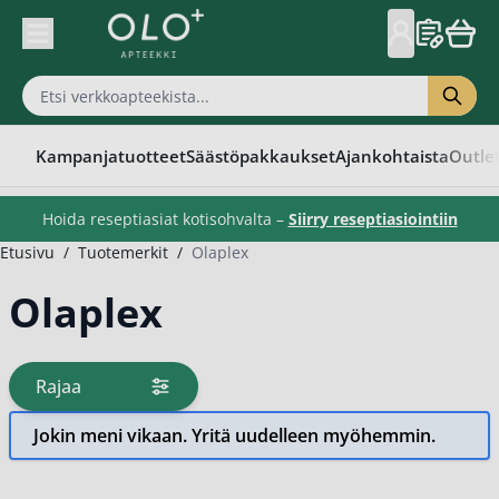
Skip to Content
Kampanjatuotteet
Säästöpakkaukset
Ajankohtaista
Outle
Hoida reseptiasiat kotisohvalta –
Siirry reseptiasiointiin
Etusivu
/
Tuotemerkit
/
Olaplex
Olaplex
Rajaa
tuotteita
Jokin meni vikaan. Yritä uudelleen myöhemmin.