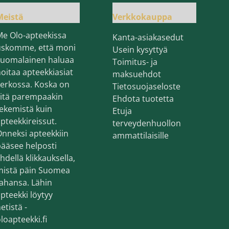
Meistä
Verkkokauppa
Me Olo-apteekissa
Kanta-asiakasedut
uskomme, että moni
Usein kysyttyä
suomalainen haluaa
Toimitus- ja
oitaa apteekkiasiat
maksuehdot
erkossa. Koska on
Tietosuojaseloste
sitä parempaakin
Ehdota tuotetta
ekemistä kuin
Etuja
pteekkireissut.
terveydenhuollon
nneksi apteekkiin
ammattilaisille
ääsee helposti
hdellä klikkauksella,
mistä päin Suomea
ahansa. Lähin
pteekki löytyy
etistä -
loapteekki.fi