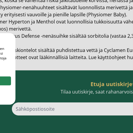
s, koska se vähentää riskiä jälkitaudeille
korvissa, nenässä j
en ihonhoito ja parranajo
Physiomer-nenähuuhteet sisältävät luonnollista merivettä 
y erityisesti vauvoille ja pienille lapsille (Physiomer Baby).
voiteet
er Hyperton ja Menthol ovat luonnollisia tukkoisuutta vähen
voiteet
uos) merivettä.
er Virus Defense -nenäsuihke sisältää sorbitolia (vastaa 2,3
umit
ästä.
een
er Poskiontelot sisältää puhdistettua vettä ja Cyclamen Eu
änympärysvoiteet
si
er-tuotteet ovat lääkinnällisiä laitteita. Lue käyttöohjeet hu
toja
t ja känsät
lonhoito
Etuja uutiskirje
osmetiikka
Tilaa uutiskirje, saat rahanarvo
teet
neulaus ja Gua sha
Sähk
he navigation. Close navigation.