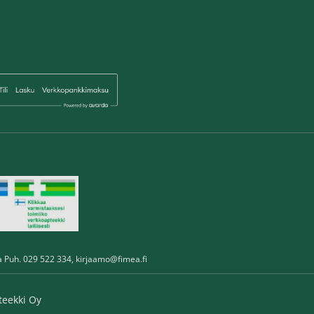
a Puh. 029 522 334,
kirjaamo@fimea.fi
teekki Oy