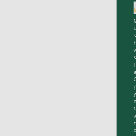
h
v
t
a
O
p
y
t
a
n
o