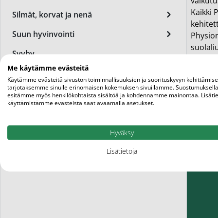
vaikutu
Miest
Kaikki 
Silmät, korvat ja nenä
kehitett
Perus
Suun hyvinvointi
Physiom
Päivä
suolali
Syyhy
Physiom
Seer
Me käytämme evästeitä
punalev
Tupakoinnin lopettaminen
Käytämme evästeitä sivuston toiminnallisuuksien ja suorituskyvyn kehittämis
Physiom
Silm
tarjotaksemme sinulle erinomaisen kokemuksen sivuillamme. Suostumuksella
Uni ja nukkuminen
Physiom
esitämme myös henkilökohtaista sisältöä ja kohdennamme mainontaa. Lisätie
Syylä
käyttämistämme evästeistä saat avaamalla asetukset.
Vatsan hyvinvointi
Varta
Vauvat ja lapset
Hyväksy
Värik
Vitamiinit ja ravintolisät
Lisätietoja
Yövoi
Mikro
End of t