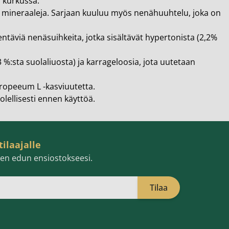
a kurkussa.
ja mineraaleja. Sarjaan kuuluu myös nenähuuhtelu, joka
on
täviä nenäsuihkeita, jotka sisältävät hypertonista (2,2%
 %:sta suolaliuosta) ja karrageloosia, jota uutetaan
ropeeum L -kasviuutetta.
olellisesti ennen käyttöä.
tilaajalle
isen edun ensiostokseesi.
Tilaa
öpostiosoite