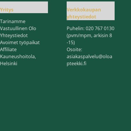
Yritys
Verkkokaupan
yhteystiedot
Tarinamme
Vastuullinen Olo
Puhelin:
020 767 0130
Yhteystiedot
(pvm/mpm, arkisin 8
Avoimet työpaikat
-15)
Affiliate
Osoite:
Kauneushoitola,
asiakaspalvelu@oloa
Helsinki
pteekki.fi