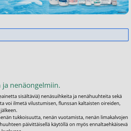
 ja nenäongelmiin.
eainetta sisältäviä) nenäsuihkeita ja nenähuuhteita sekä
ita voi ilmetä vilustumisen, flunssan kaltaisten oireiden,
jälkeen.
nenän tukkoisuutta, nenän vuotamista, nenän limakalvojen
uuhteen päivittäisellä käytöllä on myös ennaltaehkäisevä