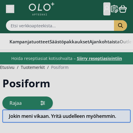
Skip to Content
Kampanjatuotteet
Säästöpakkaukset
Ajankohtaista
Outle
Hoida reseptiasiat kotisohvalta –
Siirry reseptiasiointiin
Etusivu
/
Tuotemerkit
/
Posiform
Posiform
Rajaa
tuotteita
Jokin meni vikaan. Yritä uudelleen myöhemmin.