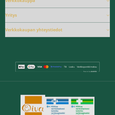
Verkkokauppa
Yritys
Verkkokaupan yhteystiedot