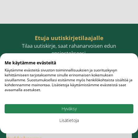
Etuja uutiskirjetilaajalle
Tilaa uutiskirje, saat rahanarvoisen edun
ensiostokseesi.
Me käytämme evästeitä
Käytämme evästeitä sivuston toiminnallisuuksien ja suorituskyvyn
kehittämiseen tarjotaksemme sinulle erinomaisen kokemuksen
sivuillamme. Suostumuksellasi esitämme myös henkilökohtaista sisältöä ja
Sähköpostiosoite
Tilaa
kohdennamme mainontaa. Lisätietoja käyttämistämme evästeistä saat
avaamalla asetukset.
Hyväksy
Lisätietoja
Meistä