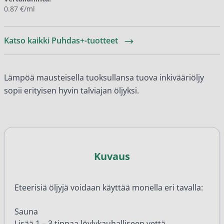
0.87 €/ml
Katso kaikki Puhdas+-tuotteet
Lämpöä mausteisella tuoksullansa tuova inkivääriöljy
sopii erityisen hyvin talviajan öljyksi.
Kuvaus
Eteerisiä öljyjä voidaan käyttää monella eri tavalla:
Sauna
Lisää 1 – 3 tippaa löylykauhalliseen vettä.