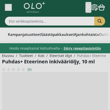
Skip to Content
Kampanjatuotteet
Säästöpakkaukset
Ajankohtaista
Outle
Hoida reseptiasiat kotisohvalta –
Siirry reseptiasiointiin
Etusivu
/
Tuotteet
/
Koti
/
Eteeriset öljyt
/
Puhdas+ Eteerinen i
Puhdas+ Eteerinen inkivääriöljy, 10 ml
(0)