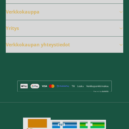
Verkkokauppa
Yritys
Verkkokaupan yhteystiedot