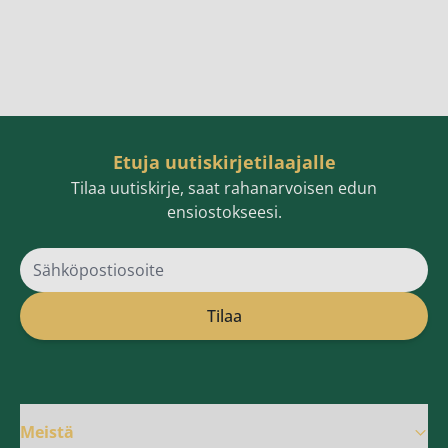
Etuja uutiskirjetilaajalle
Tilaa uutiskirje, saat rahanarvoisen edun
ensiostokseesi.
Sähköpostiosoite
Tilaa
Meistä