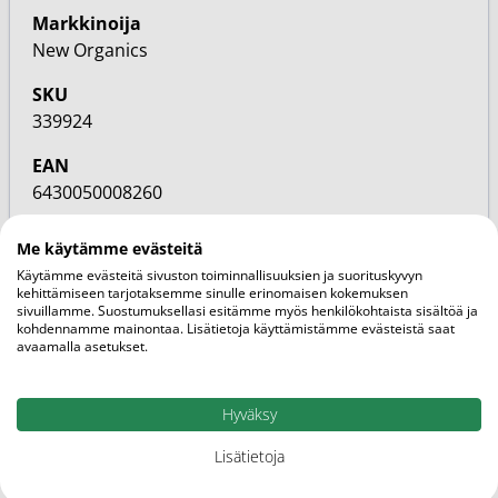
Markkinoija
New Organics
SKU
339924
EAN
6430050008260
Perhe
Me käytämme evästeitä
Vapaakaupan tuote
Käytämme evästeitä sivuston toiminnallisuuksien ja suorituskyvyn
kehittämiseen tarjotaksemme sinulle erinomaisen kokemuksen
Ominaisuudet
sivuillamme. Suostumuksellasi esitämme myös henkilökohtaista sisältöä ja
kohdennamme mainontaa. Lisätietoja käyttämistämme evästeistä saat
Kotimainen
avaamalla asetukset.
Kategoriat
Eteeriset öljyt
Hyväksy
Koti
Lisätietoja
Vitamiiniviikon tarjoukset
Puhdas+