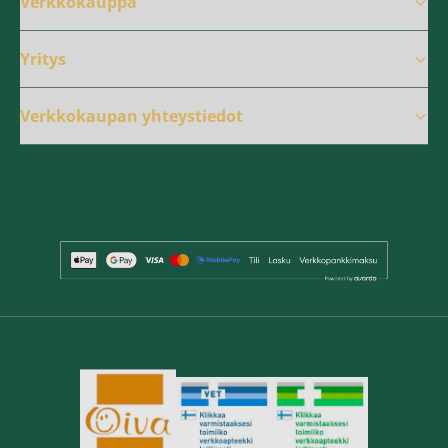
Verkkokauppa
Yritys
Verkkokaupan yhteystiedot