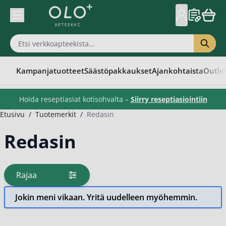
Skip to Content
Kampanjatuotteet
Säästöpakkaukset
Ajankohtaista
Outle
Hoida reseptiasiat kotisohvalta –
Siirry reseptiasiointiin
Etusivu
/
Tuotemerkit
/
Redasin
Redasin
Rajaa
tuotteita
Jokin meni vikaan. Yritä uudelleen myöhemmin.