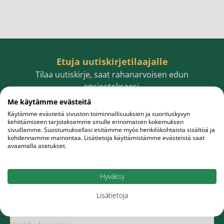
Etuja uutiskirjetilaajalle
Tilaa uutiskirje, saat rahanarvoisen edun
ensiostokseesi.
Me käytämme evästeitä
Käytämme evästeitä sivuston toiminnallisuuksien ja suorituskyvyn
kehittämiseen tarjotaksemme sinulle erinomaisen kokemuksen
sivuillamme. Suostumuksellasi esitämme myös henkilökohtaista sisältöä ja
Sähköpostiosoite
Tilaa
kohdennamme mainontaa. Lisätietoja käyttämistämme evästeistä saat
avaamalla asetukset.
Hyväksy
Lisätietoja
Meistä