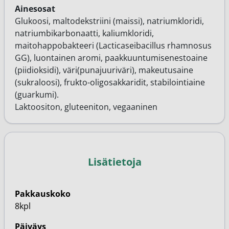
Ainesosat
Glukoosi, maltodekstriini (maissi), natriumkloridi,
natriumbikarbonaatti, kaliumkloridi,
maitohappobakteeri (Lacticaseibacillus rhamnosus
GG), luontainen aromi, paakkuuntumisenestoaine
(piidioksidi), väri(punajuuriväri), makeutusaine
(sukraloosi), frukto-oligosakkaridit, stabilointiaine
(guarkumi).
Laktoositon, gluteeniton, vegaaninen
Lisätietoja
Pakkauskoko
8kpl
Päiväys