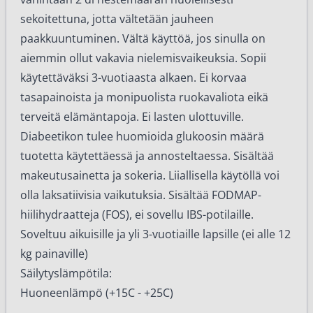
sekoitettuna, jotta vältetään jauheen
paakkuuntuminen. Vältä käyttöä, jos sinulla on
aiemmin ollut vakavia nielemisvaikeuksia. Sopii
käytettäväksi 3-vuotiaasta alkaen. Ei korvaa
tasapainoista ja monipuolista ruokavaliota eikä
terveitä elämäntapoja. Ei lasten ulottuville.
Diabeetikon tulee huomioida glukoosin määrä
tuotetta käytettäessä ja annosteltaessa. Sisältää
makeutusainetta ja sokeria. Liiallisella käytöllä voi
olla laksatiivisia vaikutuksia. Sisältää FODMAP-
hiilihydraatteja (FOS), ei sovellu IBS-potilaille.
Soveltuu aikuisille ja yli 3-vuotiaille lapsille (ei alle 12
kg painaville)
Säilytyslämpötila:
Huoneenlämpö (+15C - +25C)