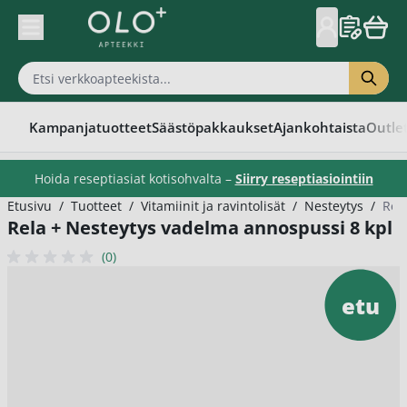
Skip to Content
Kampanjatuotteet
Säästöpakkaukset
Ajankohtaista
Outle
Hoida reseptiasiat kotisohvalta –
Siirry reseptiasiointiin
Etusivu
/
Tuotteet
/
Vitamiinit ja ravintolisät
/
Nesteytys
/
Rel
Rela + Nesteytys vadelma annospussi 8 kpl
(0)
etu