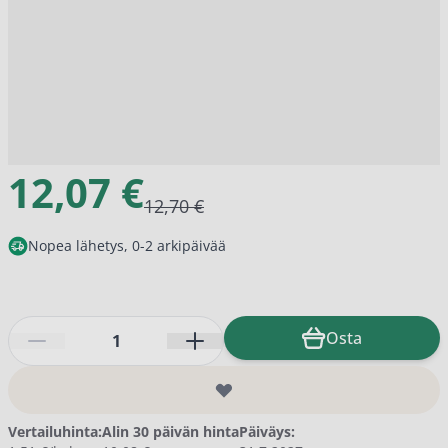
12,07 €
12,70 €
Nopea lähetys, 0-2 arkipäivää
Määrä
Osta
Vertailuhinta:
Alin 30 päivän hinta
Päiväys: