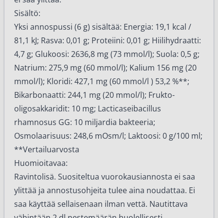
Sisältö:
Yksi annospussi (6 g) sisältää: Energia: 19,1 kcal /
81,1 kJ; Rasva: 0,01 g; Proteiini: 0,01 g; Hiilihydraatti:
4,7 g; Glukoosi: 2636,8 mg (73 mmol/l); Suola: 0,5 g;
Natrium: 275,9 mg (60 mmol/l); Kalium 156 mg (20
mmol/l); Kloridi: 427,1 mg (60 mmol/l ) 53,2 %**;
Bikarbonaatti: 244,1 mg (20 mmol/l); Frukto-
oligosakkaridit: 10 mg; Lacticaseibacillus
rhamnosus GG: 10 miljardia bakteeria;
Osmolaarisuus: 248,6 mOsm/l; Laktoosi: 0 g/100 ml;
**Vertailuarvosta
Huomioitavaa:
Ravintolisä. Suositeltua vuorokausiannosta ei saa
ylittää ja annostusohjeita tulee aina noudattaa. Ei
saa käyttää sellaisenaan ilman vettä. Nautittava
vähintään 2 dl nestemäärän huolellisesti