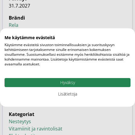
31.7.2027
Brändi
Rela
Markkinoija
Me käytämme evästeitä
Verman
Käytämme evästeitä sivuston toiminnallisuuksien ja suorituskyvyn
kehittämiseen tarjotaksemme sinulle erinomaisen kokemuksen
sivuillamme. Suostumuksellasi esitämme myös henkilökohtaista sisältöä ja
SKU
kohdennamme mainontaa. Lisätietoja käyttämistämme evästeistä saat
2253748
avaamalla asetukset.
EAN
Hyväksy
6417927107028
Lisätietoja
Perhe
Vapaakaupan tuote
Kategoriat
Nesteytys
Vitamiinit ja ravintolisät