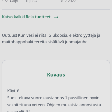
1.51 €/kpl
10,08 €
31.7.2027
Katso kaikki Rela-tuotteet
Uutuus! Kun vesi ei riitä. Glukoosia, elektrolyyttejä ja
maitohappobakteereita sisältävä juomajauhe.
Kuvaus
Käyttö:
Suositeltava vuorokausiannos 1 pussillinen hyvin
sekoitettuna veteen. Ohjeen mukaista annostusta
ei saa ylittää.