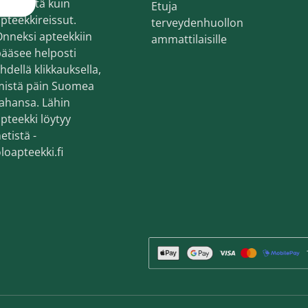
ekemistä kuin
Etuja
en ihonhoito ja parranajo
pteekkireissut.
terveydenhuollon
voiteet
nneksi apteekkiin
ammattilaisille
ääsee helposti
voiteet
hdellä klikkauksella,
mistä päin Suomea
umit
ahansa. Lähin
änympärysvoiteet
pteekki löytyy
etistä -
t ja känsät
loapteekki.fi
lonhoito
osmetiikka
teet
neulaus ja Gua sha
he navigation. Close navigation.