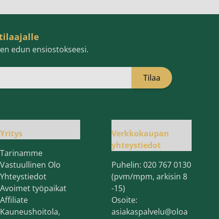
tilaajalle
isen edun ensiostokseesi.
Tilaa
öpostiosoite
Yritys
Verkkokaupan
yhteystiedot
Tarinamme
Vastuullinen Olo
Puhelin:
020 767 0130
Yhteystiedot
(pvm/mpm, arkisin 8
Avoimet työpaikat
-15)
Affiliate
Osoite:
Kauneushoitola,
asiakaspalvelu@oloa