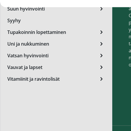
t
Miest
a
Suun hyvinvointi
Perus
O
Syyhy
p
Päivä
y
Tupakoinnin lopettaminen
Seer
t
Uni ja nukkuminen
Silm
a
Vatsan hyvinvointi
n
Syylä
o
Vauvat ja lapset
Varta
Vitamiinit ja ravintolisät
Värik
Yövoi
Mikro
End of t