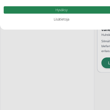
Hyväksy
AJ
Lisätietoja
Sil
tul
blef
Huhti
Silmäl
blefar
erilais
silmäl
punoit
L
rähmi
tulehd
etenkin
naisill
Se on
vaiva,