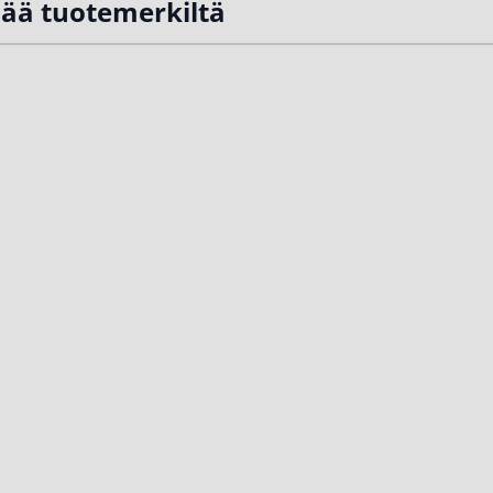
sää tuotemerkiltä