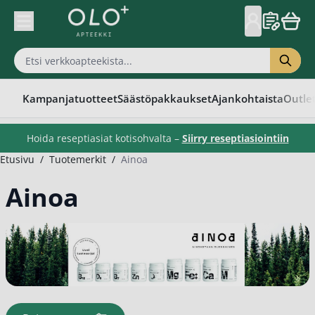
Skip to Content
Kampanjatuotteet
Säästöpakkaukset
Ajankohtaista
Outle
Hoida reseptiasiat kotisohvalta –
Siirry reseptiasiointiin
Etusivu
/
Tuotemerkit
/
Ainoa
Ainoa