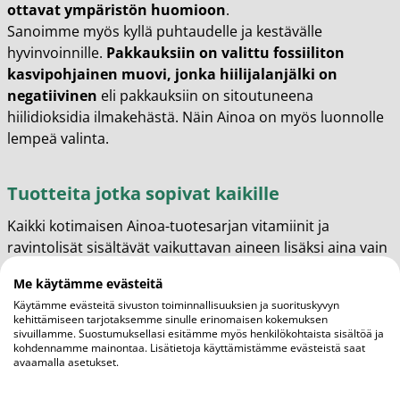
ottavat ympäristön huomioon
.
Sanoimme myös kyllä puhtaudelle ja kestävälle
hyvinvoinnille.
Pakkauksiin on valittu fossiiliton
kasvipohjainen muovi, jonka hiilijalanjälki on
negatiivinen
eli pakkauksiin on sitoutuneena
hiilidioksidia ilmakehästä. Näin Ainoa on myös luonnolle
lempeä valinta.
Tuotteita jotka sopivat kaikille
Kaikki kotimaisen Ainoa-tuotesarjan vitamiinit ja
ravintolisät sisältävät vaikuttavan aineen lisäksi aina vain
yhden välttämättömän, hyvin siedetyn puupohjaisen
Me käytämme evästeitä
apuaineen. Karsimme kaiken ylimääräisen, jotta
Käytämme evästeitä sivuston toiminnallisuuksien ja suorituskyvyn
tuotteemme sopivat niin allergisille ja vegaaneille kuin
kehittämiseen tarjotaksemme sinulle erinomaisen kokemuksen
erikoisruokavalioita noudattaville sekä lisäaineita
sivuillamme. Suostumuksellasi esitämme myös henkilökohtaista sisältöä ja
kohdennamme mainontaa. Lisätietoja käyttämistämme evästeistä saat
karttaville. Ainoa-sarjan kapselit ovat helposti avattavia ja
avaamalla asetukset.
sekoitettavissa kätevästi ruokaan tai juomaan.
Ainoa-sarjan tuotteet soveltuvat esimerkiksi seuraaville