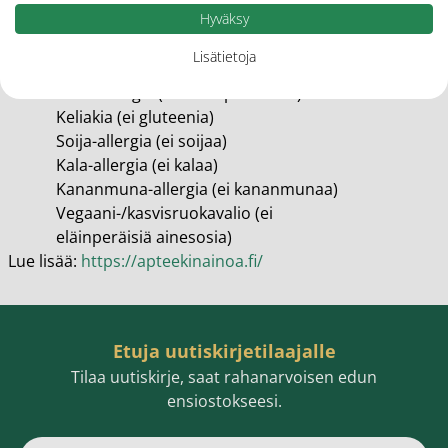
Hyväksy
erityisryhmille:
FODMAP-ruokavalio (ei FODMAP-hiilihydraatteja)
Lisätietoja
Laktoosi-intoleranssi (ei laktoosia)
Maitoallergia (ei maitoproteiinia)
Keliakia (ei gluteenia)
Soija-allergia (ei soijaa)
Kala-allergia (ei kalaa)
Kananmuna-allergia (ei kananmunaa)
Vegaani-/kasvisruokavalio (ei
eläinperäisiä ainesosia)
Lue lisää:
https://apteekinainoa.fi/
Etuja uutiskirjetilaajalle
Tilaa uutiskirje, saat rahanarvoisen edun
ensiostokseesi.