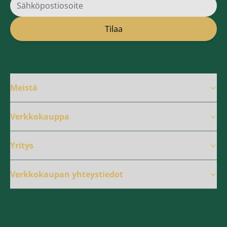
Sähköpostiosoite
Tilaa
Meistä
Verkkokauppa
Yritys
Verkkokaupan yhteystiedot