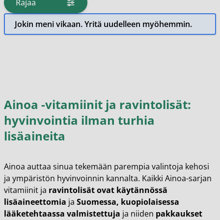
Rajaa
tuotteita
Jokin meni vikaan. Yritä uudelleen myöhemmin.
Ainoa -vitamiinit ja ravintolisät:
hyvinvointia ilman turhia
lisäaineita
Ainoa auttaa sinua tekemään parempia valintoja kehosi
ja ympäristön hyvinvoinnin kannalta. Kaikki Ainoa-sarjan
vitamiinit ja
ravintolisät ovat käytännössä
lisäaineettomia
ja
Suomessa, kuopiolaisessa
lääketehtaassa valmistettuja
ja niiden
pakkaukset