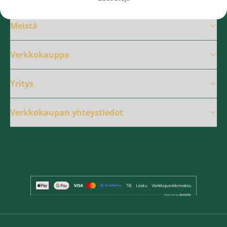
Meistä
Verkkokauppa
Yritys
Verkkokaupan yhteystiedot