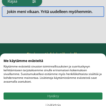
Rajaa
tuotteita
Jokin meni vikaan. Yritä uudelleen myöhemmin.
Etuja uutiskirjetilaajalle
Tilaa uutiskirje, saat rahanarvoisen edun
Me käytämme evästeitä
ensiostokseesi.
Käytämme evästeitä sivuston toiminnallisuuksien ja suorituskyvyn
kehittämiseen tarjotaksemme sinulle erinomaisen kokemuksen
sivuillamme. Suostumuksellasi esitämme myös henkilökohtaista sisältöä ja
kohdennamme mainontaa. Lisätietoja käyttämistämme evästeistä saat
avaamalla asetukset.
Sähköpostiosoite
Tilaa
Hyväksy
Lisätietoja