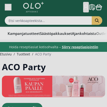
Skip to Content
Kampanjatuotteet
Säästöpakkaukset
Ajankohtaista
Outle
Hoida reseptiasiat kotisohvalta –
Siirry reseptiasiointiin
Etusivu
/
Tuotteet
/
ACO Party
ACO Party