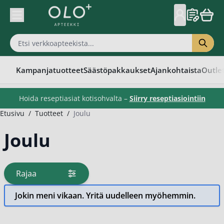
Skip to Content
Kampanjatuotteet
Säästöpakkaukset
Ajankohtaista
Outle
Hoida reseptiasiat kotisohvalta –
Siirry reseptiasiointiin
Etusivu
/
Tuotteet
/
Joulu
Joulu
Rajaa
tuotteita
Jokin meni vikaan. Yritä uudelleen myöhemmin.