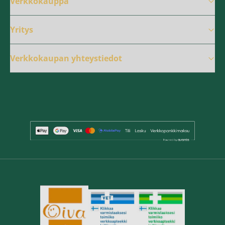
Verkkokauppa
Yritys
Verkkokaupan yhteystiedot