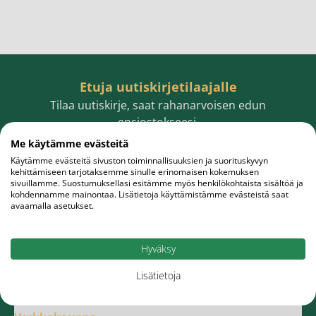
Etuja uutiskirjetilaajalle
Tilaa uutiskirje, saat rahanarvoisen edun
ensiostokseesi.
Me käytämme evästeitä
Käytämme evästeitä sivuston toiminnallisuuksien ja suorituskyvyn
kehittämiseen tarjotaksemme sinulle erinomaisen kokemuksen
sivuillamme. Suostumuksellasi esitämme myös henkilökohtaista sisältöä ja
Sähköpostiosoite
Tilaa
kohdennamme mainontaa. Lisätietoja käyttämistämme evästeistä saat
avaamalla asetukset.
Hyväksy
Lisätietoja
Meistä