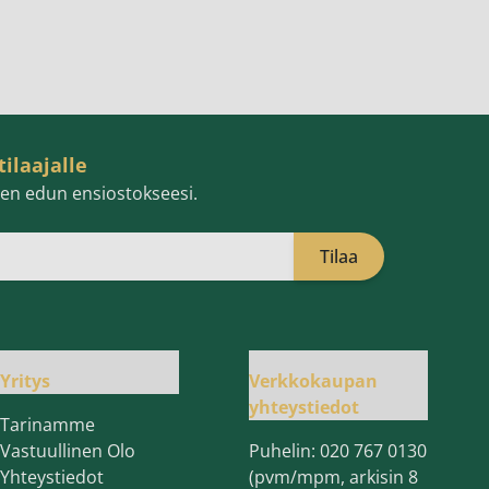
tilaajalle
isen edun ensiostokseesi.
Tilaa
öpostiosoite
Yritys
Verkkokaupan
yhteystiedot
Tarinamme
Vastuullinen Olo
Puhelin:
020 767 0130
Yhteystiedot
(pvm/mpm, arkisin 8