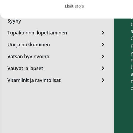
h
Miest
Lisätietoja
Suun hyvinvointi
v
Perus
Syyhy
t
Päivä
a
Tupakoinnin lopettaminen
O
Seer
Uni ja nukkuminen
p
Silm
y
Vatsan hyvinvointi
Syylä
t
Vauvat ja lapset
a
Varta
Vitamiinit ja ravintolisät
n
Värik
o
Yövoi
Mikro
End of t