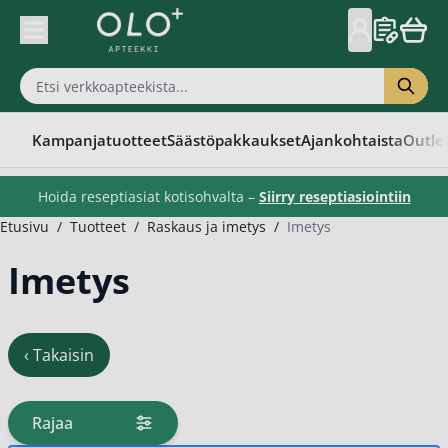
Skip to Content
Kampanjatuotteet
Säästöpakkaukset
Ajankohtaista
Outle
Hoida reseptiasiat kotisohvalta –
Siirry reseptiasiointiin
Etusivu
/
Tuotteet
/
Raskaus ja imetys
/
Imetys
Imetys
‹
Takaisin
Rajaa
tuotteita