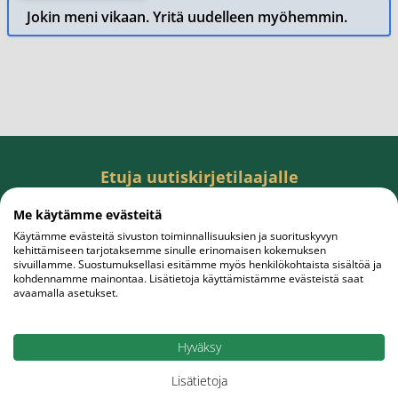
Jokin meni vikaan. Yritä uudelleen myöhemmin.
Etuja uutiskirjetilaajalle
Tilaa uutiskirje, saat rahanarvoisen edun
Me käytämme evästeitä
ensiostokseesi.
Käytämme evästeitä sivuston toiminnallisuuksien ja suorituskyvyn
kehittämiseen tarjotaksemme sinulle erinomaisen kokemuksen
sivuillamme. Suostumuksellasi esitämme myös henkilökohtaista sisältöä ja
kohdennamme mainontaa. Lisätietoja käyttämistämme evästeistä saat
avaamalla asetukset.
Sähköpostiosoite
Tilaa
Hyväksy
Lisätietoja