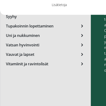
h
Miest
Lisätietoja
Suun hyvinvointi
v
Perus
Syyhy
t
Päivä
a
Tupakoinnin lopettaminen
O
Seer
Uni ja nukkuminen
p
Silm
y
Vatsan hyvinvointi
Syylä
t
Vauvat ja lapset
a
Varta
Vitamiinit ja ravintolisät
n
Värik
o
Yövoi
Mikro
End of t