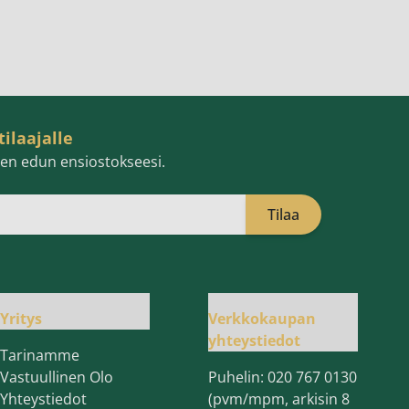
tilaajalle
isen edun ensiostokseesi.
Tilaa
öpostiosoite
Yritys
Verkkokaupan
yhteystiedot
Tarinamme
Vastuullinen Olo
Puhelin:
020 767 0130
Yhteystiedot
(pvm/mpm, arkisin 8