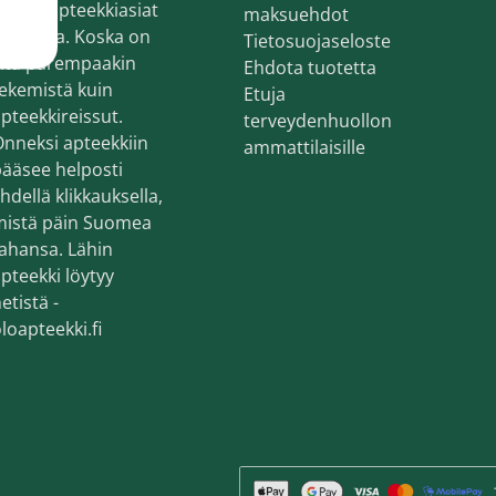
oitaa apteekkiasiat
en ihonhoito ja parranajo
maksuehdot
erkossa. Koska on
Tietosuojaseloste
voiteet
sitä parempaakin
Ehdota tuotetta
ekemistä kuin
Etuja
voiteet
pteekkireissut.
terveydenhuollon
nneksi apteekkiin
umit
ammattilaisille
ääsee helposti
änympärysvoiteet
hdellä klikkauksella,
mistä päin Suomea
t ja känsät
ahansa. Lähin
pteekki löytyy
lonhoito
etistä -
osmetiikka
loapteekki.fi
teet
neulaus ja Gua sha
he navigation. Close navigation.