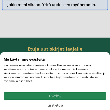
Jokin meni vikaan. Yritä uudelleen myöhemmin.
Etuja uutiskirjetilaajalle
Tilaa uutiskirje, saat rahanarvoisen edun
Me käytämme evästeitä
ensiostokseesi.
Käytämme evästeitä sivuston toiminnallisuuksien ja suorituskyvyn
kehittämiseen tarjotaksemme sinulle erinomaisen kokemuksen
sivuillamme. Suostumuksellasi esitämme myös henkilökohtaista sisältöä ja
kohdennamme mainontaa. Lisätietoja käyttämistämme evästeistä saat
avaamalla asetukset.
Sähköpostiosoite
Tilaa
Hyväksy
Lisätietoja