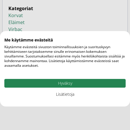
Kategoriat
Korvat
Eläimet
Virbac
Tuotemerkit
Me käytämme evästeitä
Käytämme evästeitä sivuston toiminnallisuuksien ja suorituskyvyn
kehittämiseen tarjotaksemme sinulle erinomaisen kokemuksen
sivuillamme. Suostumuksellasi esitämme myös henkilökohtaista sisältöä ja
Lisää tuotemerkiltä
kohdennamme mainontaa. Lisätietoja käyttämistämme evästeistä saat
avaamalla asetukset.
Hyväksy
Lisätietoja