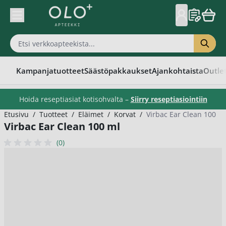
Skip to Content
Kampanjatuotteet
Säästöpakkaukset
Ajankohtaista
Outle
Hoida reseptiasiat kotisohvalta –
Siirry reseptiasiointiin
Etusivu
/
Tuotteet
/
Eläimet
/
Korvat
/
Virbac Ear Clean 100 m
Virbac Ear Clean 100 ml
(0)