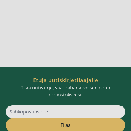
Etuja uutiskirjetilaajalle
Tilaa uutiskirje, saat rahanarvoisen edun
ensiostokseesi.
Sähköpostiosoite
Tilaa