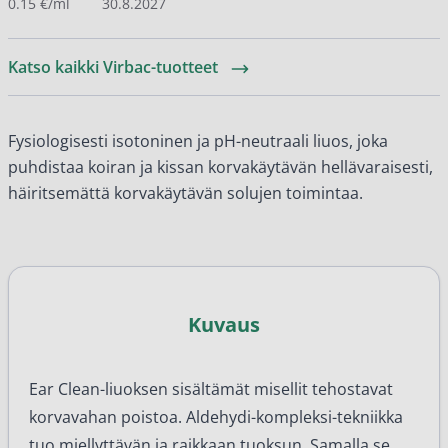
0.15 €/ml
30.8.2027
Katso kaikki Virbac-tuotteet
Fysiologisesti isotoninen ja pH-neutraali liuos, joka
puhdistaa koiran ja kissan korvakäytävän hellävaraisesti,
häiritsemättä korvakäytävän solujen toimintaa.
Kuvaus
Ear Clean-liuoksen sisältämät misellit tehostavat
korvavahan poistoa. Aldehydi-kompleksi-tekniikka
tuo miellyttävän ja raikkaan tuoksun. Samalla se