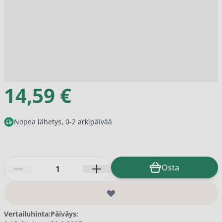
14,59 €
Nopea lähetys, 0-2 arkipäivää
Määrä
Osta
Vertailuhinta:
Päiväys: