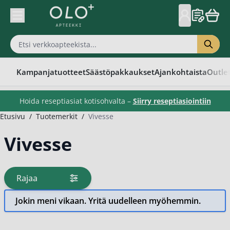
Skip to Content
Kampanjatuotteet
Säästöpakkaukset
Ajankohtaista
Outle
Hoida reseptiasiat kotisohvalta –
Siirry reseptiasiointiin
Etusivu
/
Tuotemerkit
/
Vivesse
Vivesse
Rajaa
tuotteita
Jokin meni vikaan. Yritä uudelleen myöhemmin.