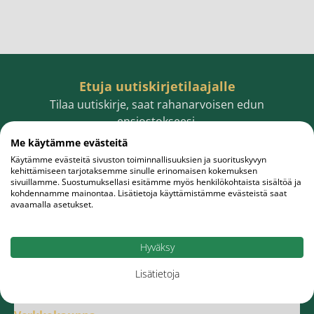
Etuja uutiskirjetilaajalle
Tilaa uutiskirje, saat rahanarvoisen edun
ensiostokseesi.
Me käytämme evästeitä
Käytämme evästeitä sivuston toiminnallisuuksien ja suorituskyvyn
kehittämiseen tarjotaksemme sinulle erinomaisen kokemuksen
sivuillamme. Suostumuksellasi esitämme myös henkilökohtaista sisältöä ja
Sähköpostiosoite
Tilaa
kohdennamme mainontaa. Lisätietoja käyttämistämme evästeistä saat
avaamalla asetukset.
Hyväksy
Lisätietoja
Meistä