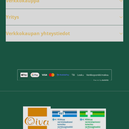
Verkkokauppa
Yritys
Verkkokaupan yhteystiedot