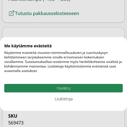
Tutustu pakkausselosteeseen
Lisätietoja
Me käytämme evästeitä
Käytämme evästeitä sivuston toiminnallisuuksien ja suorituskyvyn
kehittämiseen tarjotaksemme sinulle erinomaisen kokemuksen
Pakkauskoko
sivuillamme. Suostumuksellasi esitämme myös henkilökohtaista sisältöä ja
kohdennamme mainontaa. Lisätietoja käyttämistämme evästeistä saat
20kpl
avaamalla asetukset.
Päiväys
31.1.2028
Hyväksy
Markkinoija
Lisätietoja
Niconovum
SKU
569473