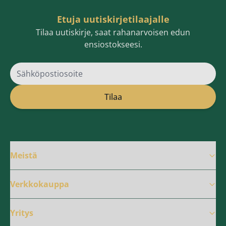
Etuja uutiskirjetilaajalle
Tilaa uutiskirje, saat rahanarvoisen edun
ensiostokseesi.
Sähköpostiosoite
Tilaa
Meistä
Verkkokauppa
Yritys