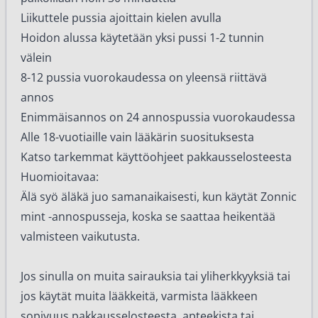
Liikuttele pussia ajoittain kielen avulla
Hoidon alussa käytetään yksi pussi 1-2 tunnin
välein
8-12 pussia vuorokaudessa on yleensä riittävä
annos
Enimmäisannos on 24 annospussia vuorokaudessa
Alle 18-vuotiaille vain lääkärin suosituksesta
Katso tarkemmat käyttöohjeet pakkausselosteesta
Huomioitavaa:
Älä syö äläkä juo samanaikaisesti, kun käytät Zonnic
mint -annospusseja, koska se saattaa heikentää
valmisteen vaikutusta.
Jos sinulla on muita sairauksia tai yliherkkyyksiä tai
jos käytät muita lääkkeitä, varmista lääkkeen
sopivuus pakkausselosteesta, apteekista tai