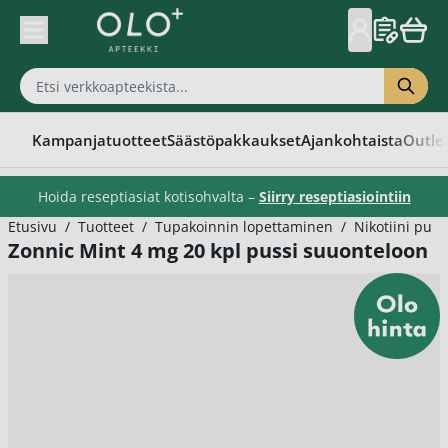
Skip to Content
Kampanjatuotteet
Säästöpakkaukset
Ajankohtaista
Outle
Hoida reseptiasiat kotisohvalta –
Siirry reseptiasiointiin
Etusivu
/
Tuotteet
/
Tupakoinnin lopettaminen
/
Nikotiini puss
Zonnic Mint 4 mg 20 kpl pussi suuonteloon