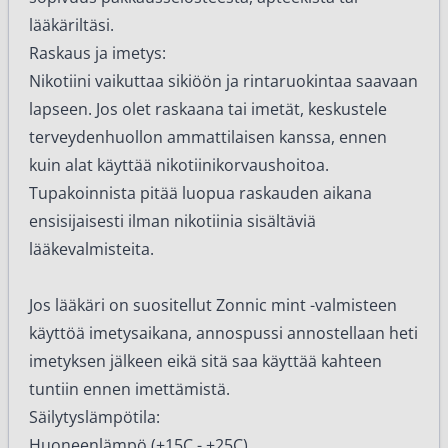
lääkäriltäsi.
Raskaus ja imetys:
Nikotiini vaikuttaa sikiöön ja rintaruokintaa saavaan
lapseen. Jos olet raskaana tai imetät, keskustele
terveydenhuollon ammattilaisen kanssa, ennen
kuin alat käyttää nikotiinikorvaushoitoa.
Tupakoinnista pitää luopua raskauden aikana
ensisijaisesti ilman nikotiinia sisältäviä
lääkevalmisteita.
Jos lääkäri on suositellut Zonnic mint -valmisteen
käyttöä imetysaikana, annospussi annostellaan heti
imetyksen jälkeen eikä sitä saa käyttää kahteen
tuntiin ennen imettämistä.
Säilytyslämpötila:
Huoneenlämpö (+15C - +25C)