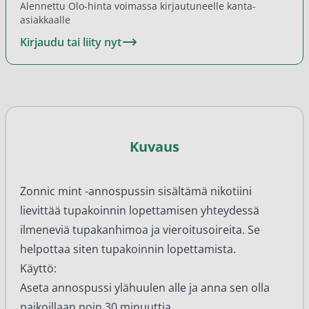
Alennettu Olo-hinta voimassa kirjautuneelle kanta-
asiakkaalle
Kirjaudu tai liity nyt
Kuvaus
Zonnic mint -annospussin sisältämä nikotiini
lievittää tupakoinnin lopettamisen yhteydessä
ilmeneviä tupakanhimoa ja vieroitusoireita. Se
helpottaa siten tupakoinnin lopettamista.
Käyttö:
Aseta annospussi ylähuulen alle ja anna sen olla
paikoillaan noin 30 minuuttia