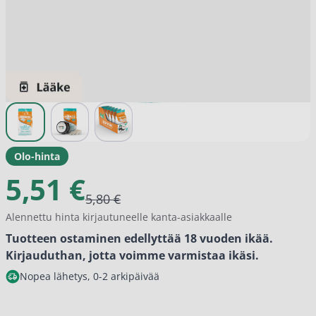
View larger image
View larger image
View larger image
Olo-hinta
5,51 €
5,80 €
Alennettu hinta kirjautuneelle kanta-asiakkaalle
Tuotteen ostaminen edellyttää 18 vuoden ikää.
Kirjauduthan, jotta voimme varmistaa ikäsi.
Nopea lähetys, 0-2 arkipäivää