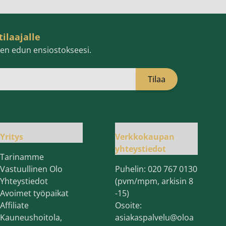
tilaajalle
isen edun ensiostokseesi.
Tilaa
öpostiosoite
Yritys
Verkkokaupan
yhteystiedot
Tarinamme
Vastuullinen Olo
Puhelin:
020 767 0130
Yhteystiedot
(pvm/mpm, arkisin 8
Avoimet työpaikat
-15)
Affiliate
Osoite:
Kauneushoitola,
asiakaspalvelu@oloa