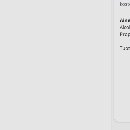
kost
Ain
Alco
Prop
Tuot