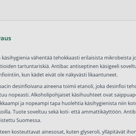
en ihonhoito ja parranajo
voiteet
voiteet
vaus
umit
änympärysvoiteet
 käsihygienia vähentää tehokkaasti erilaisista mikrobeista j
t ja känsät
ktioiden tartuntariskiä. Antibac antiseptinen käsigeeli sovel
nfiointiin, kun kädet eivät ole näkyvästi likaantuneet.
lonhoito
bacin desinfioivana aineena toimii etanoli, joka desinfioi teh
osmetiikka
tuu nopeasti. Alkoholipohjaiset käsihuuhteet ovat saippua
teet
kkaampi ja nopeampi tapa huolehtia käsihygienista niin kot
oilla. Tuote soveltuu sekä koti- että ammattikäyttöön. Anti
neulaus ja Gua sha
istettu Suomessa.
he navigation. Close navigation.
teen kosteuttavat ainesosat, kuten glyseroli, ylläpitävät iho