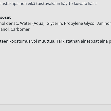
eustasapainoa eikä toistuvakaan käyttö kuivata käsiä.
esosat
hol denat., Water (Aqua), Glycerin, Propylene Glycol, Amin
anol, Carbomer
teen koostumus voi muuttua. Tarkistathan ainesosat aina 