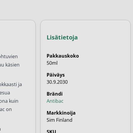
Lisätietoja
Pakkauskoko
ohtuvien
50ml
tuu käsien
Päiväys
30.9.2030
okkaasti ja
pesua
Brändi
ona kuin
Antibac
bac on
Markkinoija
Sim Finland
n
SKU