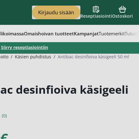
Kirjaudu sisään
Reseptiasiointi
Ostoskori
en
vat
apaino
eet
t
likoimassa
Omaishoivan tuotteet
Kampanjat
Tuotemerkit
Tutust
–
Siirry reseptiasiointiin
oito
/
Käsien puhdistus
/
Antibac desinfioiva käsigeeli 50 ml
ac desinfioiva käsigeeli
(0)
 €