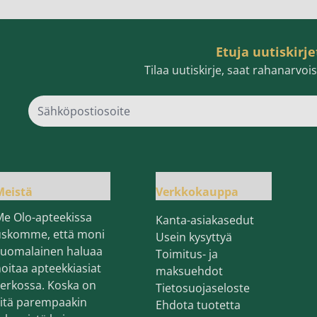
Etuja uutiskirje
Tilaa uutiskirje, saat rahanarvo
Sähk
Meistä
Verkkokauppa
Me Olo-apteekissa
Kanta-asiakasedut
uskomme, että moni
Usein kysyttyä
suomalainen haluaa
Toimitus- ja
oitaa apteekkiasiat
maksuehdot
erkossa. Koska on
Tietosuojaseloste
sitä parempaakin
Ehdota tuotetta