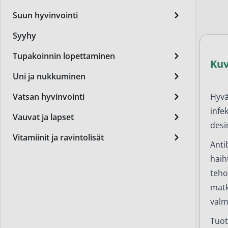
Miest
Suun hyvinvointi
Perus
Syyhy
Päivä
Tupakoinnin lopettaminen
Ku
Seer
Uni ja nukkuminen
Silm
Hyvä
Vatsan hyvinvointi
Syylä
infe
Vauvat ja lapset
desi
Varta
Vitamiinit ja ravintolisät
Anti
Värik
haih
Yövoi
teho
matk
Mikro
valm
End of t
Tuot