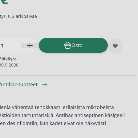
ys, 0-2 arkipäivää
Osta
Päiväys:
30.9.2030
 Antibac-tuotteet
ienia vähentää tehokkaasti erilaisista mikrobeista
ektioiden tartuntariskiä. Antibac antiseptinen käsigeeli
en desinfiointiin, kun kädet eivät ole näkyvästi
.