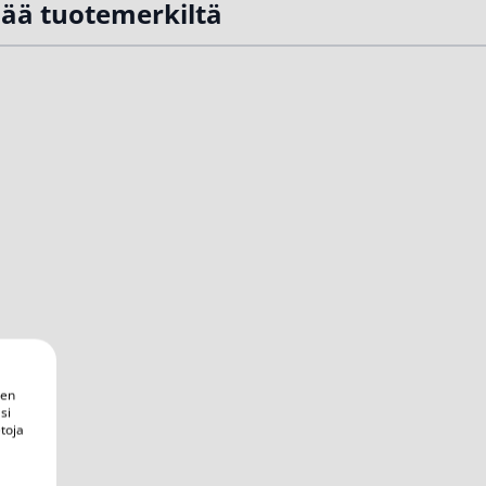
sää tuotemerkiltä
een
si
toja