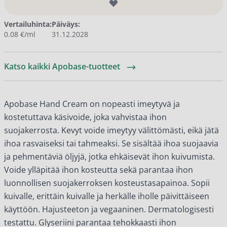
Vertailuhinta:
Päiväys:
0.08 €/ml
31.12.2028
Katso kaikki Apobase-tuotteet
Apobase Hand Cream on nopeasti imeytyvä ja
kostetuttava käsivoide, joka vahvistaa ihon
suojakerrosta. Kevyt voide imeytyy välittömästi, eikä jätä
ihoa rasvaiseksi tai tahmeaksi. Se sisältää ihoa suojaavia
ja pehmentäviä öljyjä, jotka ehkäisevät ihon kuivumista.
Voide ylläpitää ihon kosteutta sekä parantaa ihon
luonnollisen suojakerroksen kosteustasapainoa. Sopii
kuivalle, erittäin kuivalle ja herkälle iholle päivittäiseen
käyttöön. Hajusteeton ja vegaaninen. Dermatologisesti
testattu. Glyseriini parantaa tehokkaasti ihon