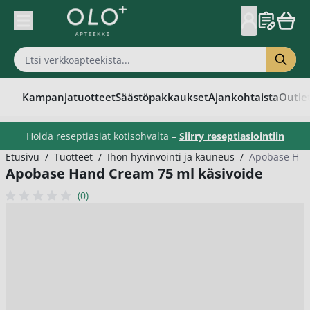
Skip to Content
Kampanjatuotteet
Säästöpakkaukset
Ajankohtaista
Outle
Hoida reseptiasiat kotisohvalta –
Siirry reseptiasiointiin
Etusivu
/
Tuotteet
/
Ihon hyvinvointi ja kauneus
/
Apobase Han
Apobase Hand Cream 75 ml käsivoide
(0)