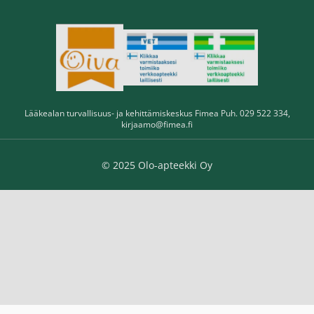
Lääkealan turvallisuus- ja kehittämiskeskus Fimea Puh. 029 522 334,
kirjaamo@fimea.fi
© 2025 Olo-apteekki Oy