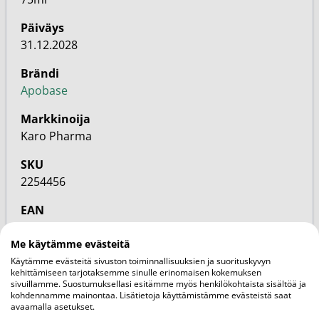
Päiväys
31.12.2028
Brändi
Apobase
Markkinoija
Karo Pharma
SKU
2254456
EAN
7350087738444
Me käytämme evästeitä
Perhe
Käytämme evästeitä sivuston toiminnallisuuksien ja suorituskyvyn
Vapaakaupan tuote
kehittämiseen tarjotaksemme sinulle erinomaisen kokemuksen
sivuillamme. Suostumuksellasi esitämme myös henkilökohtaista sisältöä ja
kohdennamme mainontaa. Lisätietoja käyttämistämme evästeistä saat
Ominaisuudet
avaamalla asetukset.
Vegaaninen, Herkkä iho, Hajusteeton, Kuiva iho