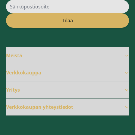
Sähköpostiosoite
Tilaa
Meistä
Verkkokauppa
Yritys
Verkkokaupan yhteystiedot