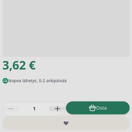
3,62 €
Nopea lähetys, 0-2 arkipäivää
Määrä
Osta