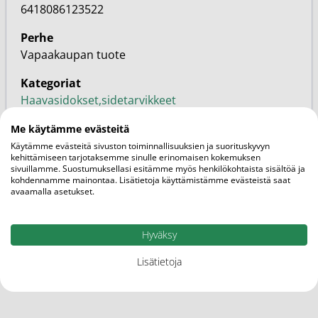
6418086123522
Perhe
Vapaakaupan tuote
Kategoriat
Haavasidokset,sidetarvikkeet
Haavanhoito ja ensiapu
Me käytämme evästeitä
Apteekki
Käytämme evästeitä sivuston toiminnallisuuksien ja suorituskyvyn
Tuotemerkit
kehittämiseen tarjotaksemme sinulle erinomaisen kokemuksen
sivuillamme. Suostumuksellasi esitämme myös henkilökohtaista sisältöä ja
kohdennamme mainontaa. Lisätietoja käyttämistämme evästeistä saat
avaamalla asetukset.
Lisää tuotemerkiltä
Hyväksy
Lisätietoja