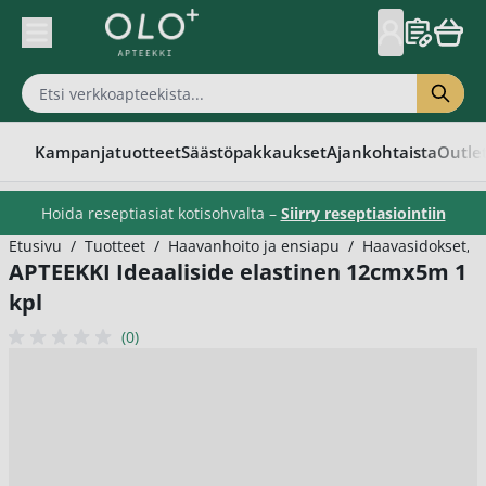
Skip to Content
Kampanjatuotteet
Säästöpakkaukset
Ajankohtaista
Outle
Hoida reseptiasiat kotisohvalta –
Siirry reseptiasiointiin
Etusivu
/
Tuotteet
/
Haavanhoito ja ensiapu
/
Haavasidokset,si
APTEEKKI Ideaaliside elastinen 12cmx5m 1
kpl
(0)