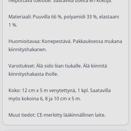
helpottava tukiside. Saatavilla useita eri kokoja.
Materiaali: Puuvilla 66 %, polyamidi 33 %, elastaani
1 %.
Huomioitavaa: Konepestävä. Pakkauksessa mukana
kiinnityshakanen.
Varoitukset: Älä sido liian tiukalle. Älä kiinnitä
kiinnityshakasta iholle.
Koko: 12 cm x 5 m venytettynä, 1 kpl. Saatavilla
myös kokoina 6, 8 ja 10 cm x 5 m.
Muut tiedot: CE-merkitty lääkinnällinen laite.