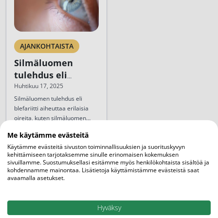
AJANKOHTAISTA
Silmäluomen
tulehdus eli
blefariitti
Huhtikuu 17, 2025
Silmäluomen tulehdus eli
blefariitti aiheuttaa erilaisia
oireita, kuten silmäluomen
turvotusta ja punoitusta sekä
Me käytämme evästeitä
silmän rähmimistä.
Lue artikkeli
Käytämme evästeitä sivuston toiminnallisuuksien ja suorituskyvyn
Silmäluomen tulehdusta
kehittämiseen tarjotaksemme sinulle erinomaisen kokemuksen
esiintyy etenkin yli 50-
sivuillamme. Suostumuksellasi esitämme myös henkilökohtaista sisältöä ja
vuotiailla, naisilla ja
kohdennamme mainontaa. Lisätietoja käyttämistämme evästeistä saat
kuivasilmäisillä. Se on harvoin
avaamalla asetukset.
vakava vaiva, mutta...
Hyväksy