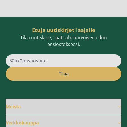
Etuja uutiskirjetilaajalle
Tilaa uutiskirje, saat rahanarvoisen edun
ensiostokseesi.
Sähköpostiosoite
Tilaa
Meistä
Verkkokauppa