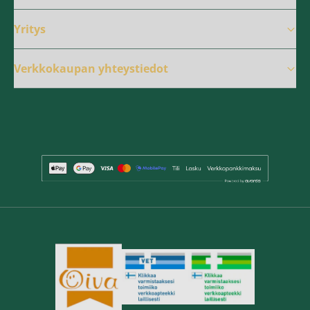
Yritys
Verkkokaupan yhteystiedot