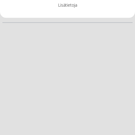
Lisätietoja
Lisää tuotemerkiltä