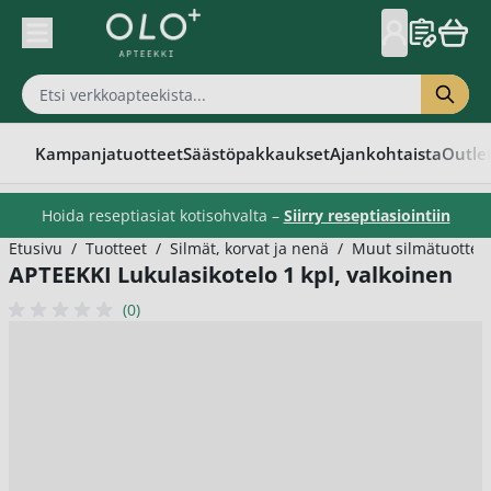
Skip to Content
Kampanjatuotteet
Säästöpakkaukset
Ajankohtaista
Outle
Hoida reseptiasiat kotisohvalta –
Siirry reseptiasiointiin
Etusivu
/
Tuotteet
/
Silmät, korvat ja nenä
/
Muut silmätuottee
APTEEKKI Lukulasikotelo 1 kpl, valkoinen
(0)