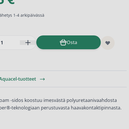
lähetys 1-4 arkipäivässä
Osta
 Aquacel-tuotteet
am -sidos koostuu imesvästä polyuretaanivaahdosta
ber®-teknologiaan perustuvasta haavakontaktipinnasta.