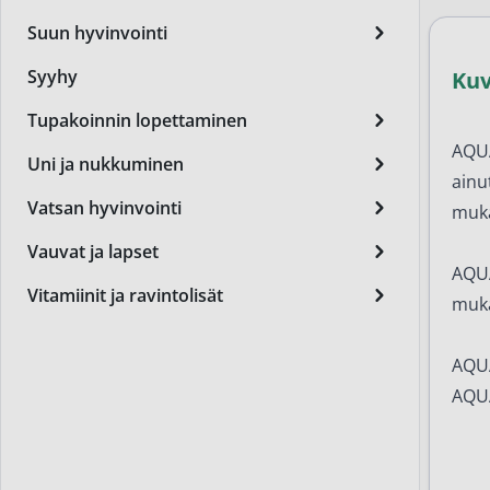
Miest
Suun hyvinvointi
Perus
Syyhy
Ku
Päivä
Tupakoinnin lopettaminen
Seer
AQUA
Uni ja nukkuminen
ainu
Silm
Vatsan hyvinvointi
muka
Syylä
Vauvat ja lapset
AQUA
Varta
Vitamiinit ja ravintolisät
muka
Värik
Yövoi
AQUA
AQUA
Mikro
End of t