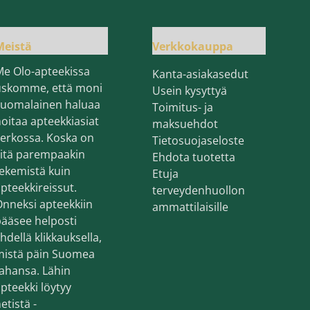
Meistä
Verkkokauppa
Me Olo-apteekissa
Kanta-asiakasedut
uskomme, että moni
Usein kysyttyä
suomalainen haluaa
Toimitus- ja
oitaa apteekkiasiat
maksuehdot
erkossa. Koska on
Tietosuojaseloste
sitä parempaakin
Ehdota tuotetta
ekemistä kuin
Etuja
pteekkireissut.
terveydenhuollon
nneksi apteekkiin
ammattilaisille
ääsee helposti
hdellä klikkauksella,
mistä päin Suomea
ahansa. Lähin
pteekki löytyy
etistä -