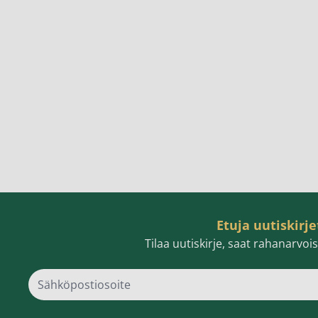
Etuja uutiskirje
Tilaa uutiskirje, saat rahanarvo
Sähk