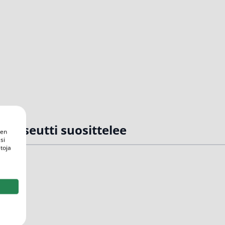
rmaseutti suosittelee
een
si
toja