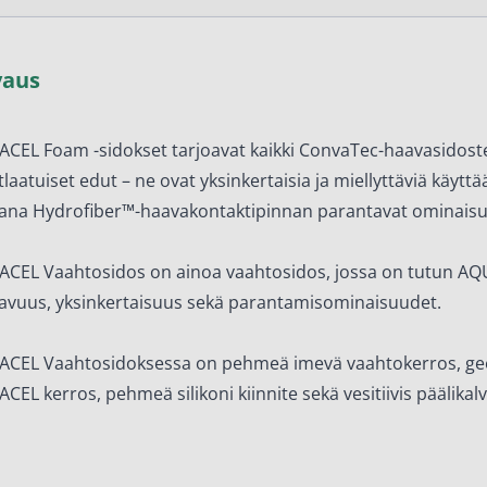
en ihonhoito ja parranajo
voiteet
vaus
voiteet
umit
CEL Foam -sidokset tarjoavat kaikki ConvaTec-haavasidost
tlaatuiset edut – ne ovat yksinkertaisia ja miellyttäviä käyttää
änympärysvoiteet
na Hydrofiber™-haavakontaktipinnan parantavat ominaisu
t ja känsät
CEL Vaahtosidos on ainoa vaahtosidos, jossa on tutun A
lonhoito
vuus, yksinkertaisuus sekä parantamisominaisuudet.
osmetiikka
teet
CEL Vaahtosidoksessa on pehmeä imevä vaahtokerros, gee
CEL kerros, pehmeä silikoni kiinnite sekä vesitiivis päälikalv
neulaus ja Gua sha
he navigation. Close navigation.