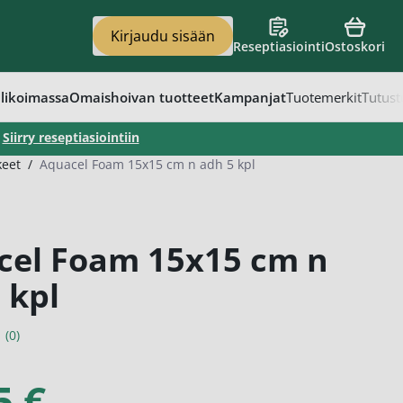
Kirjaudu sisään
Reseptiasiointi
Ostoskori
en
vat
apaino
eet
t
likoimassa
Omaishoivan tuotteet
Kampanjat
Tuotemerkit
Tutust
–
Siirry reseptiasiointiin
keet
/
Aquacel Foam 15x15 cm n adh 5 kpl
cel Foam 15x15 cm n
 kpl
(0)
5 €