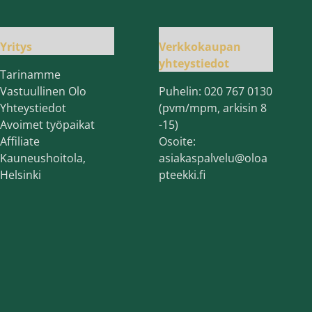
Yritys
Verkkokaupan
yhteystiedot
Tarinamme
Vastuullinen Olo
Puhelin:
020 767 0130
Yhteystiedot
(pvm/mpm, arkisin 8
Avoimet työpaikat
-15)
Affiliate
Osoite:
Kauneushoitola,
asiakaspalvelu@oloa
Helsinki
pteekki.fi