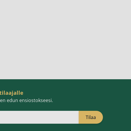
tilaajalle
isen edun ensiostokseesi.
Tilaa
öpostiosoite