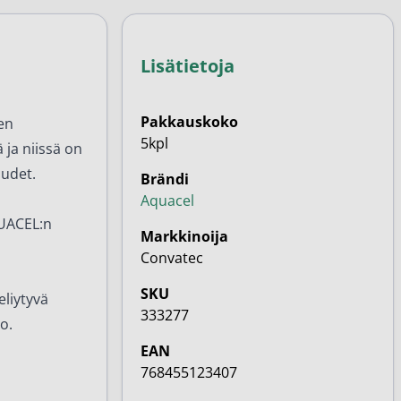
Lisätietoja
Pakkauskoko
en
5kpl
 ja niissä on
udet.
Brändi
Aquacel
QUACEL:n
Markkinoija
Convatec
SKU
liytyvä
333277
o.
EAN
768455123407