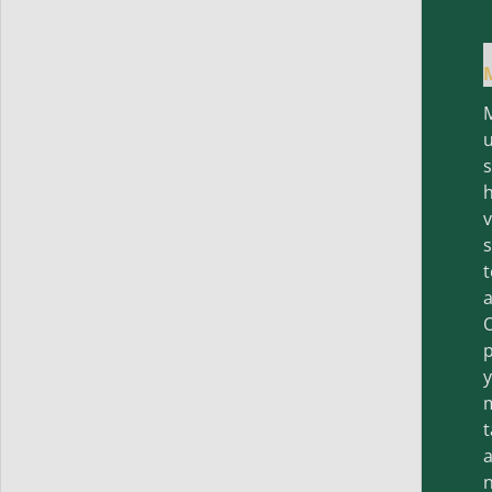
h
v
t
a
O
p
y
t
a
n