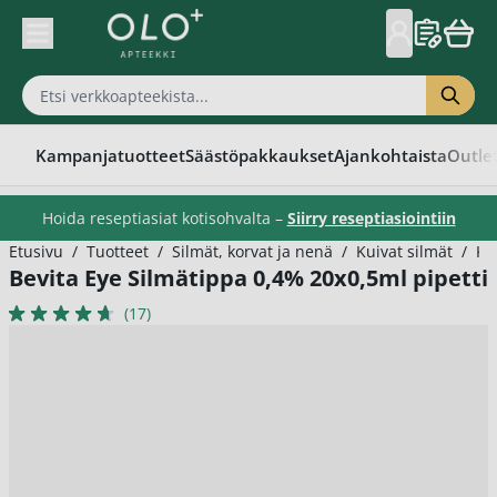
Skip to Content
Kampanjatuotteet
Säästöpakkaukset
Ajankohtaista
Outle
Hoida reseptiasiat kotisohvalta –
Siirry reseptiasiointiin
Etusivu
/
Tuotteet
/
Silmät, korvat ja nenä
/
Kuivat silmät
/
Ko
Bevita Eye Silmätippa 0,4% 20x0,5ml pipetti
(17)