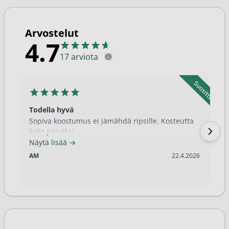
Arvostelut
4.7
17 arviota
Todella hyvä
Sopiva koostumus ei jämähdä ripsille. Kosteutta
koko päiväksi
Näytä lisää
22.4.2026
AM
22.4.2026