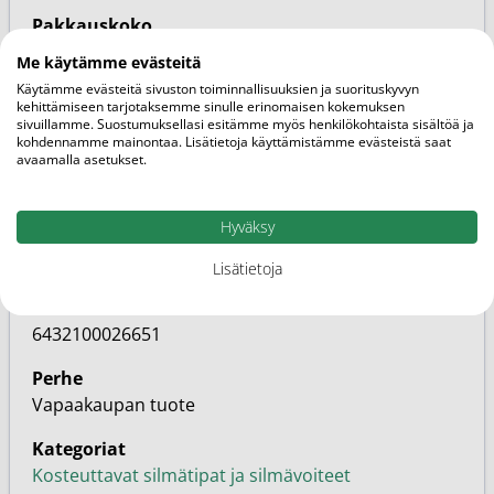
Pakkauskoko
20kpl
Me käytämme evästeitä
Käytämme evästeitä sivuston toiminnallisuuksien ja suorituskyvyn
Brändi
kehittämiseen tarjotaksemme sinulle erinomaisen kokemuksen
Bevita
sivuillamme. Suostumuksellasi esitämme myös henkilökohtaista sisältöä ja
kohdennamme mainontaa. Lisätietoja käyttämistämme evästeistä saat
avaamalla asetukset.
Markkinoija
Orion
Hyväksy
SKU
9252185
Lisätietoja
EAN
6432100026651
Perhe
Vapaakaupan tuote
Kategoriat
Kosteuttavat silmätipat ja silmävoiteet