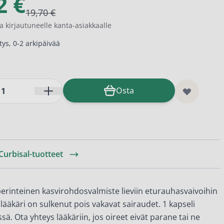
2 €
19,70 €
a kirjautuneelle kanta-asiakkaalle
ys, 0-2 arkipäivää
Osta
 Curbisal-tuotteet
perinteinen kasvirohdosvalmiste lieviin eturauhasvaivoihin
 lääkäri on sulkenut pois vakavat sairaudet. 1 kapseli
sä. Ota yhteys lääkäriin, jos oireet eivät parane tai ne