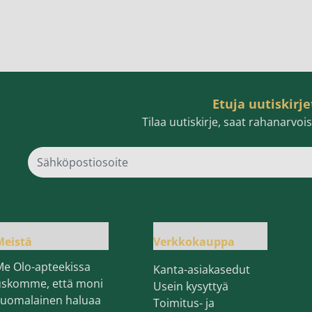
Etuja uutiskirje
Tilaa uutiskirje, saat rahanarvo
Sähk
Meistä
Verkkokauppa
Me Olo-apteekissa
Kanta-asiakasedut
uskomme, että moni
Usein kysyttyä
suomalainen haluaa
Toimitus- ja