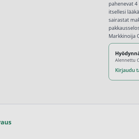
en ihonhoito ja parranajo
pahenevat 4 
itsellesi lääk
voiteet
sairastat ma
pakkausselos
voiteet
Markkinoija 
umit
änympärysvoiteet
Hyödynnä
Alennettu O
t ja känsät
Kirjaudu ta
lonhoito
osmetiikka
teet
neulaus ja Gua sha
vaus
he navigation. Close navigation.