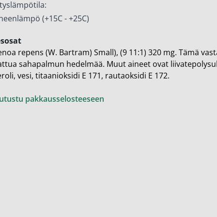
ytyslämpötila:
eenlämpö (+15C - +25C)
esosat
enoa repens (W. Bartram) Small), (9 11:1) 320 mg. Tämä vasta
attua sahapalmun hedelmää. Muut aineet ovat liivatepolysuk
roli, vesi, titaanioksidi E 171, rautaoksidi E 172.
utustu pakkausselosteeseen