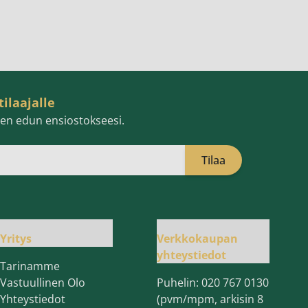
tilaajalle
isen edun ensiostokseesi.
Tilaa
öpostiosoite
Yritys
Verkkokaupan
yhteystiedot
Tarinamme
Vastuullinen Olo
Puhelin:
020 767 0130
Yhteystiedot
(pvm/mpm, arkisin 8