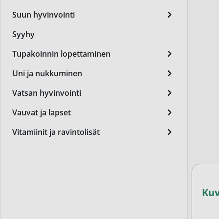
Miest
Suun hyvinvointi
Perus
Syyhy
Päivä
Tupakoinnin lopettaminen
Seer
Uni ja nukkuminen
Silm
Vatsan hyvinvointi
Syylä
Vauvat ja lapset
Varta
Vitamiinit ja ravintolisät
Värik
Yövoi
Mikro
Ku
End of t