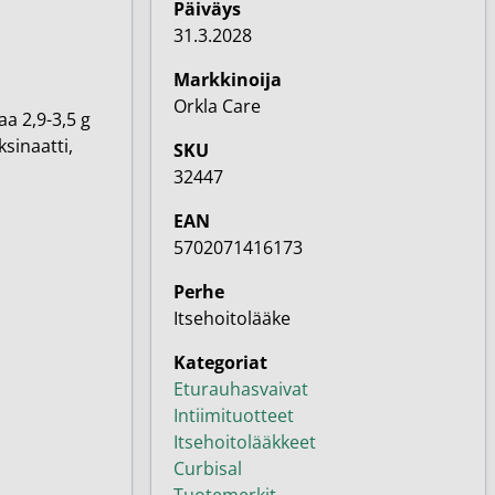
Päiväys
31.3.2028
Markkinoija
Orkla Care
a 2,9-3,5 g
sinaatti,
SKU
32447
EAN
5702071416173
Perhe
Itsehoitolääke
Kategoriat
Eturauhasvaivat
Intiimituotteet
Itsehoitolääkkeet
Curbisal
Tuotemerkit