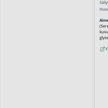
Säil
Huon
Ain
(Ser
kuiv
glyse
T