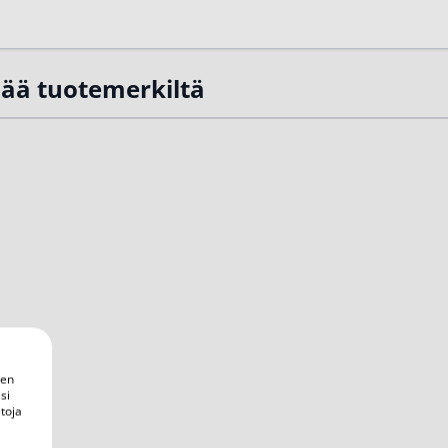
sää tuotemerkiltä
een
si
toja