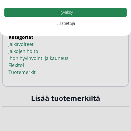
Vapaakaupan tuote
Hyväksy
Ominaisuudet
Lisätietoja
Kuiva iho
Kategoriat
Jalkavoiteet
Jalkojen hoito
Ihon hyvinvointi ja kauneus
Flexitol
Tuotemerkit
Lisää tuotemerkiltä