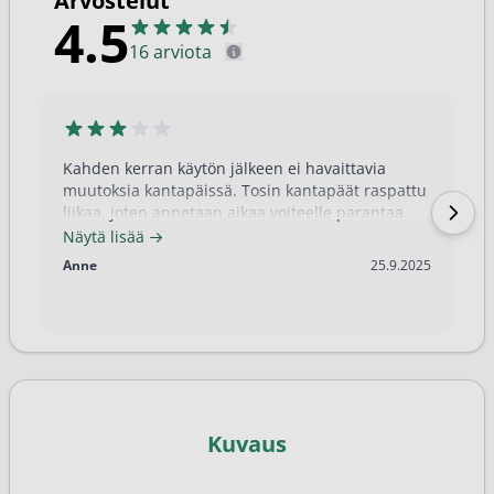
Arvostelut
4.5
16 arviota
Kahden kerran käytön jälkeen ei havaittavia
muutoksia kantapäissä. Tosin kantapäät raspattu
liikaa, joten annetaan aikaa voiteelle parantaa.
Näytä lisää
25.9.2025
Anne
25.9.2025
Kuvaus