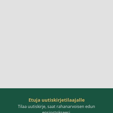
Etuja uutiskirjetilaajalle
Tilaa uutiskirje, saat rahanarvoisen edun
ensiostokseesi.