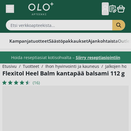
Skip to Content
Kampanjatuotteet
Säästöpakkaukset
Ajankohtaista
Outle
Hoida reseptiasiat kotisohvalta –
Siirry reseptiasiointiin
Etusivu
/
Tuotteet
/
Ihon hyvinvointi ja kauneus
/
Jalkojen hoit
Flexitol Heel Balm kantapää balsami 112 g
(16)