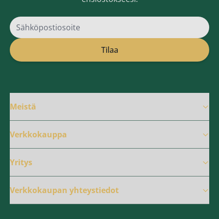
Sähköpostiosoite
Tilaa
Meistä
Verkkokauppa
Yritys
Verkkokaupan yhteystiedot