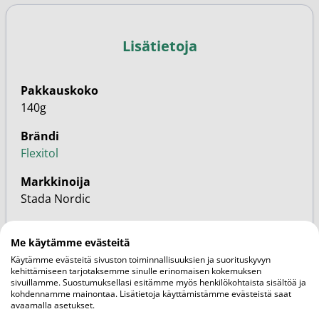
Lisätietoja
Pakkauskoko
140g
Brändi
Flexitol
Markkinoija
Stada Nordic
SKU
Me käytämme evästeitä
2402543
Käytämme evästeitä sivuston toiminnallisuuksien ja suorituskyvyn
kehittämiseen tarjotaksemme sinulle erinomaisen kokemuksen
EAN
sivuillamme. Suostumuksellasi esitämme myös henkilökohtaista sisältöä ja
5011309592016
kohdennamme mainontaa. Lisätietoja käyttämistämme evästeistä saat
avaamalla asetukset.
Perhe