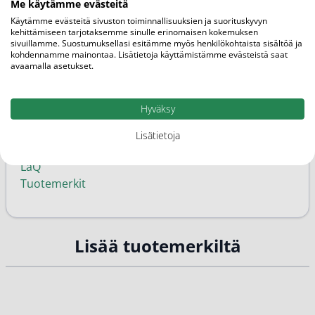
Me käytämme evästeitä
Mies
Käytämme evästeitä sivuston toiminnallisuuksien ja suorituskyvyn
kehittämiseen tarjotaksemme sinulle erinomaisen kokemuksen
Ominaisuudet
sivuillamme. Suostumuksellasi esitämme myös henkilökohtaista sisältöä ja
Vegaaninen
kohdennamme mainontaa. Lisätietoja käyttämistämme evästeistä saat
avaamalla asetukset.
Kategoriat
Miesten ihonhoito ja parranajo
Hyväksy
Ihon hyvinvointi ja kauneus
Vartalonpesunesteet
Lisätietoja
Vartalonhoito
LaQ
Tuotemerkit
Lisää tuotemerkiltä