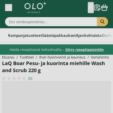
Skip to Content
Kampanjatuotteet
Säästöpakkaukset
Ajankohtaista
Outle
Hoida reseptiasiat kotisohvalta –
Siirry reseptiasiointiin
Etusivu
/
Tuotteet
/
Ihon hyvinvointi ja kauneus
/
Vartalonhoit
LaQ Boar Pesu- ja kuorinta miehille Wash
and Scrub 220 g
(0)