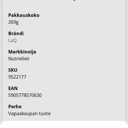
Pakkauskoko
269g
Brändi
LaQ
Markkinoija
Nutrielixir
SKU
9522177
EAN
5905778570630
Perhe
Vapaakaupan tuote
Käyttäjä