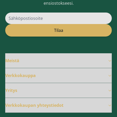
ensiostokseesi.
Sähköpostiosoite
Tilaa
Meistä
Verkkokauppa
Yritys
Verkkokaupan yhteystiedot