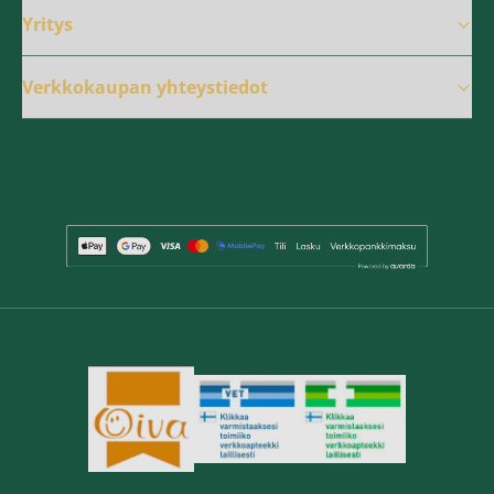
Yritys
Verkkokaupan yhteystiedot