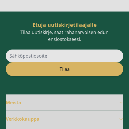
Etuja uutiskirjetilaajalle
Tilaa uutiskirje, saat rahanarvoisen edun
ensiostokseesi.
Sähköpostiosoite
Tilaa
Meistä
Verkkokauppa