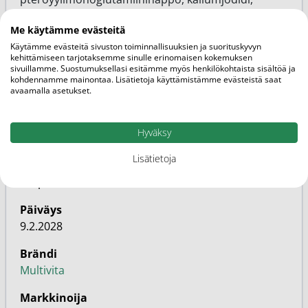
kromi(III)kloridi, D-biotiini.
Me käytämme evästeitä
Käytämme evästeitä sivuston toiminnallisuuksien ja suorituskyvyn
kehittämiseen tarjotaksemme sinulle erinomaisen kokemuksen
sivuillamme. Suostumuksellasi esitämme myös henkilökohtaista sisältöä ja
kohdennamme mainontaa. Lisätietoja käyttämistämme evästeistä saat
avaamalla asetukset.
Lisätietoja
Hyväksy
Lisätietoja
Pakkauskoko
30kpl
Päiväys
9.2.2028
Brändi
Multivita
Markkinoija