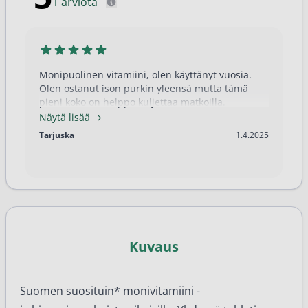
1 arviota
Monipuolinen vitamiini, olen käyttänyt vuosia.
Olen ostanut ison purkin yleensä mutta tämä
pieni koko on helppo kuljettaa matkoilla.
Näytä lisää
1.4.2025
Tarjuska
1.4.2025
Kuvaus
Suomen suosituin* monivitamiini -