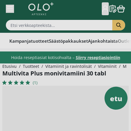
Skip to Content
Kampanjatuotteet
Säästöpakkaukset
Ajankohtaista
Outle
Hoida reseptiasiat kotisohvalta –
Siirry reseptiasiointiin
Etusivu
/
Tuotteet
/
Vitamiinit ja ravintolisät
/
Vitamiinit
/
Moni
Multivita Plus monivitamiini 30 tabl
(1)
etu