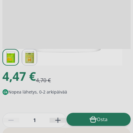
View larger image
View larger image
4,47 €
4,70 €
Nopea lähetys, 0-2 arkipäivää
Määrä
Osta