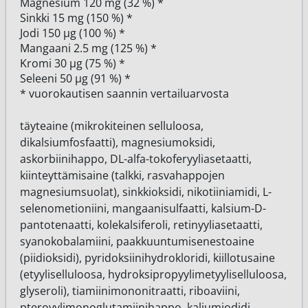
Magnesium 120 mg (32 %) *
Sinkki 15 mg (150 %) *
Jodi 150 µg (100 %) *
Mangaani 2.5 mg (125 %) *
Kromi 30 µg (75 %) *
Seleeni 50 µg (91 %) *
* vuorokautisen saannin vertailuarvosta
täyteaine (mikrokiteinen selluloosa,
dikalsiumfosfaatti), magnesiumoksidi,
askorbiinihappo, DL-alfa-tokoferyyliasetaatti,
kiinteyttämisaine (talkki, rasvahappojen
magnesiumsuolat), sinkkioksidi, nikotiiniamidi, L-
selenometioniini, mangaanisulfaatti, kalsium-D-
pantotenaatti, kolekalsiferoli, retinyyliasetaatti,
syanokobalamiini, paakkuuntumisenestoaine
(piidioksidi), pyridoksiinihydrokloridi, kiillotusaine
(etyyliselluloosa, hydroksipropyylimetyyliselluloosa,
glyseroli), tiamiinimononitraatti, ribo­aviini,
pteroyylimonoglutamiinihappo, kaliumjodidi,