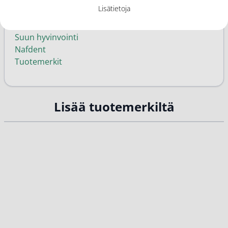
Kategoriat
Lisätietoja
Suuvedet päivittäiseen käyttöön
Suuvedet
Suun hyvinvointi
Nafdent
Tuotemerkit
Lisää tuotemerkiltä