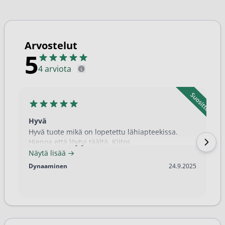
Arvostelut
5
4 arviota
Hyvä
Hyvä tuote mikä on lopetettu lähiapteekissa.
Hienoa että löytyi täältä. Kiitos
Näytä lisää
24.9.2025
Dynaaminen
24.9.2025