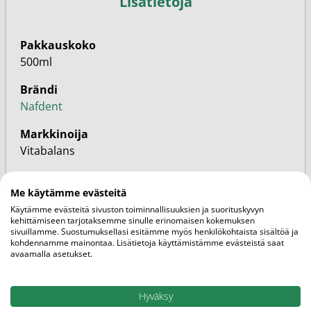
Lisätietoja
Pakkauskoko
500ml
Brändi
Nafdent
Markkinoija
Vitabalans
SKU
Me käytämme evästeitä
9207580
Käytämme evästeitä sivuston toiminnallisuuksien ja suorituskyvyn
kehittämiseen tarjotaksemme sinulle erinomaisen kokemuksen
EAN
sivuillamme. Suostumuksellasi esitämme myös henkilökohtaista sisältöä ja
6410530061619
kohdennamme mainontaa. Lisätietoja käyttämistämme evästeistä saat
avaamalla asetukset.
Perhe
Vapaakaupan tuote
Hyväksy