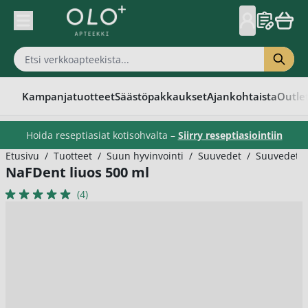
Skip to Content
Kampanjatuotteet
Säästöpakkaukset
Ajankohtaista
Outle
Hoida reseptiasiat kotisohvalta –
Siirry reseptiasiointiin
Etusivu
/
Tuotteet
/
Suun hyvinvointi
/
Suuvedet
/
Suuvedet pä
NaFDent liuos 500 ml
(4)