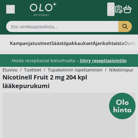
Skip to Content
Kampanjatuotteet
Säästöpakkaukset
Ajankohtaista
Outle
Hoida reseptiasiat kotisohvalta –
Siirry reseptiasiointiin
Etusivu
/
Tuotteet
/
Tupakoinnin lopettaminen
/
Nikotiinipuru
Nicotinell Fruit 2 mg 204 kpl
lääkepurukumi