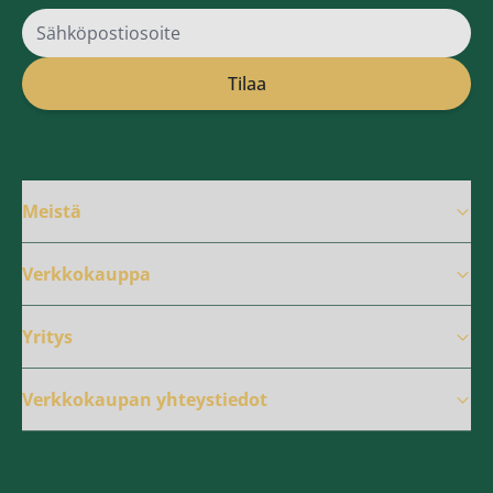
Sähköpostiosoite
Tilaa
Meistä
Verkkokauppa
Yritys
Verkkokaupan yhteystiedot