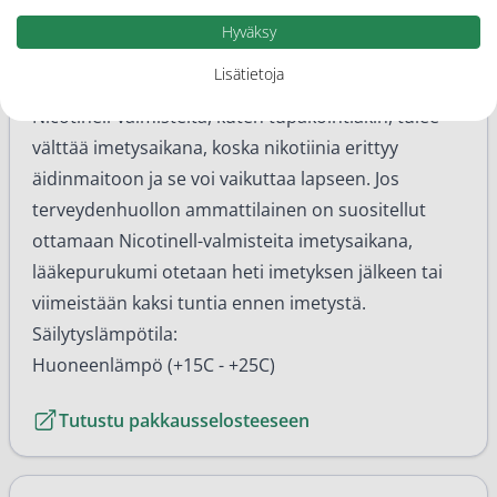
jos olet keskustellut asiasta terveydenhuollon
Hyväksy
ammattilaisen kanssa.
Lisätietoja
Imetys
Nicotinell-valmisteita, kuten tupakointiakin, tulee
välttää imetysaikana, koska nikotiinia erittyy
äidinmaitoon ja se voi vaikuttaa lapseen. Jos
terveydenhuollon ammattilainen on suositellut
ottamaan Nicotinell-valmisteita imetysaikana,
lääkepurukumi otetaan heti imetyksen jälkeen tai
viimeistään kaksi tuntia ennen imetystä.
Säilytyslämpötila:
Huoneenlämpö (+15C - +25C)
Tutustu pakkausselosteeseen