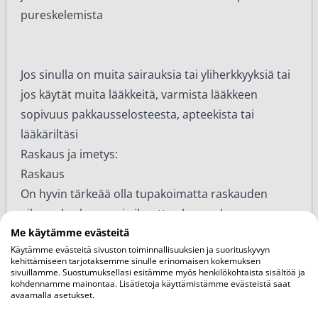
pureskelemista
Jos sinulla on muita sairauksia tai yliherkkyyksiä tai
jos käytät muita lääkkeitä, varmista lääkkeen
sopivuus pakkausselosteesta, apteekista tai
lääkäriltäsi
Raskaus ja imetys:
Raskaus
On hyvin tärkeää olla tupakoimatta raskauden
aikana, koska se voi aiheuttaa lapsen kasvun
Me käytämme evästeitä
heikentymistä. Se voi aiheuttaa myös
Käytämme evästeitä sivuston toiminnallisuuksien ja suorituskyvyn
ennenaikaisen synnytyksen tai jopa keskenmenon.
kehittämiseen tarjotaksemme sinulle erinomaisen kokemuksen
Paras vaihtoehto on luopua tupakoinnista
sivuillamme. Suostumuksellasi esitämme myös henkilökohtaista sisältöä ja
kohdennamme mainontaa. Lisätietoja käyttämistämme evästeistä saat
käyttämättä nikotiinia sisältäviä lääkkeitä. Jos et
avaamalla asetukset.
onnistu siinä, sinun tulee käyttää Nicotinellia vain,