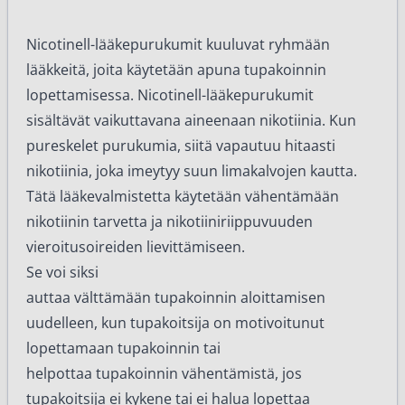
Nicotinell-lääkepurukumit kuuluvat ryhmään
lääkkeitä, joita käytetään apuna tupakoinnin
lopettamisessa. Nicotinell-lääkepurukumit
sisältävät vaikuttavana aineenaan nikotiinia. Kun
pureskelet purukumia, siitä vapautuu hitaasti
nikotiinia, joka imeytyy suun limakalvojen kautta.
Tätä lääkevalmistetta käytetään vähentämään
nikotiinin tarvetta ja nikotiiniriippuvuuden
vieroitusoireiden lievittämiseen.
Se voi siksi
auttaa välttämään tupakoinnin aloittamisen
uudelleen, kun tupakoitsija on motivoitunut
lopettamaan tupakoinnin tai
helpottaa tupakoinnin vähentämistä, jos
tupakoitsija ei kykene tai ei halua lopettaa