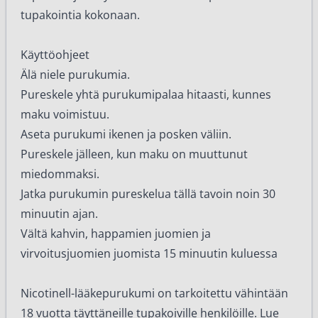
tupakointia kokonaan.
Käyttöohjeet
Älä niele purukumia.
Pureskele yhtä purukumipalaa hitaasti, kunnes
maku voimistuu.
Aseta purukumi ikenen ja posken väliin.
Pureskele jälleen, kun maku on muuttunut
miedommaksi.
Jatka purukumin pureskelua tällä tavoin noin 30
minuutin ajan.
Vältä kahvin, happamien juomien ja
virvoitusjuomien juomista 15 minuutin kuluessa
Nicotinell-lääkepurukumi on tarkoitettu vähintään
18 vuotta täyttäneille tupakoiville henkilöille. Lue