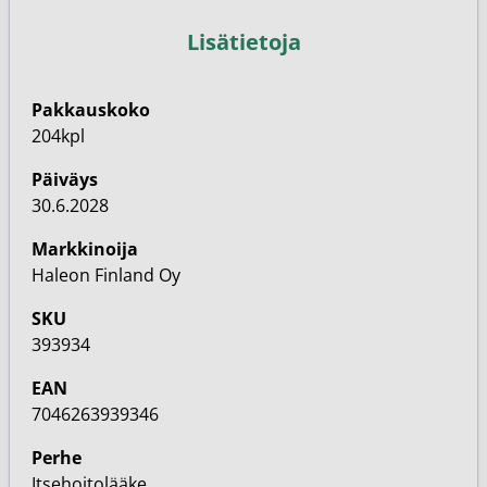
Lisätietoja
Pakkauskoko
204kpl
Päiväys
30.6.2028
Markkinoija
Haleon Finland Oy
SKU
393934
EAN
7046263939346
Perhe
Itsehoitolääke