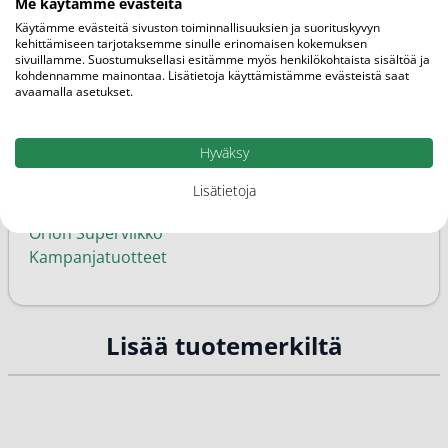
Me käytämme evästeitä
Ominaisuudet
Käytämme evästeitä sivuston toiminnallisuuksien ja suorituskyvyn
kehittämiseen tarjotaksemme sinulle erinomaisen kokemuksen
Herkkä iho, Normaali-/sekaiho, Kuiva iho
sivuillamme. Suostumuksellasi esitämme myös henkilökohtaista sisältöä ja
kohdennamme mainontaa. Lisätietoja käyttämistämme evästeistä saat
Kategoriat
avaamalla asetukset.
Vartalonpesunesteet
Vartalonhoito
Hyväksy
Ihon hyvinvointi ja kauneus
Sebamed
Lisätietoja
Tuotemerkit
Orion Superviikko
Kampanjatuotteet
Lisää tuotemerkiltä