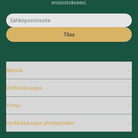
ensiostokseesi.
Sähköpostiosoite
Tilaa
Meistä
Verkkokauppa
Yritys
Verkkokaupan yhteystiedot