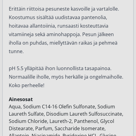
Erittäin riittoisa pesuneste kasvoille ja vartalolle.
Koostumus sisältää uudistavaa pantenolia,
hoitavaa allantoiinia, runsaasti kosteuttavia
vitamiineja sekä aminohappoja. Pesun jälkeen
iholla on puhdas, miellyttävän raikas ja pehmeä
tunne.
pH 5.5 ylläpitää ihon luonnollista tasapainoa.
Normaalille iholle, myös herkälle ja ongelmaiholle.
Koko perheelle!
Ainesosat
Aqua, Sodium C14-16 Olefin Sulfonate, Sodium
Laureth Sulfate, Disodium Laureth Sulfosuccinate,
Sodium Chloride, Laureth-2, Panthenol, Glycol
Distearate, Parfum, Saccharide Isomerate,
Allantoin, Niacinamide, Pyridoxine HCL, Glycine,