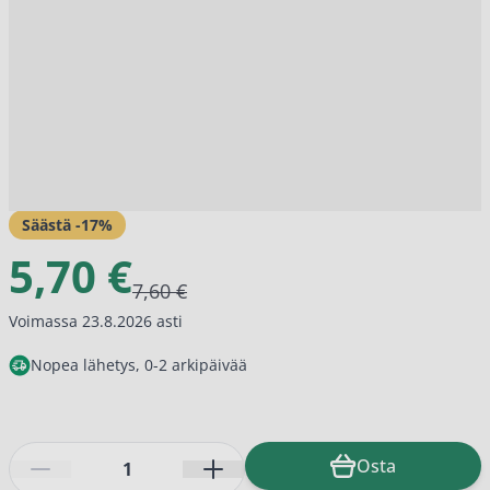
Säästä -
17
%
5,70 €
7,60 €
Voimassa 23.8.2026 asti
Nopea lähetys, 0-2 arkipäivää
Määrä
Osta