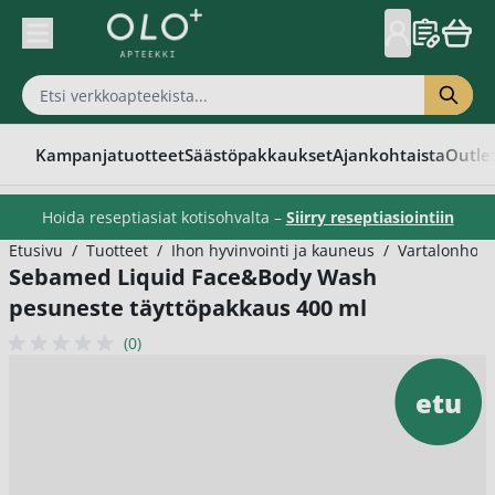
Skip to Content
Kampanjatuotteet
Säästöpakkaukset
Ajankohtaista
Outle
Hoida reseptiasiat kotisohvalta –
Siirry reseptiasiointiin
Etusivu
/
Tuotteet
/
Ihon hyvinvointi ja kauneus
/
Vartalonhoit
Sebamed Liquid Face&Body Wash
pesuneste täyttöpakkaus 400 ml
(0)
etu