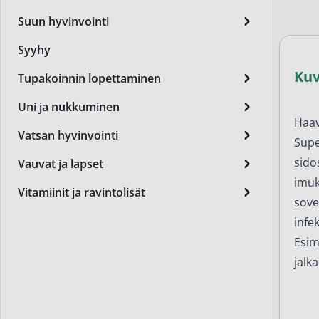
Miest
Suun hyvinvointi
Perus
Syyhy
Päivä
Ku
Tupakoinnin lopettaminen
Seer
Uni ja nukkuminen
Silm
Haav
Vatsan hyvinvointi
Supe
Syylä
sido
Vauvat ja lapset
Varta
imuk
Vitamiinit ja ravintolisät
sove
Värik
infe
Yövoi
Esim
jalka
Mikro
End of t