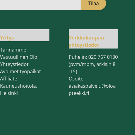
Tilaa
öpostiosoite
Yritys
Verkkokaupan
yhteystiedot
Tarinamme
Vastuullinen Olo
Puhelin:
020 767 0130
Yhteystiedot
(pvm/mpm, arkisin 8
Avoimet työpaikat
-15)
Affiliate
Osoite:
Kauneushoitola,
asiakaspalvelu@oloa
Helsinki
pteekki.fi