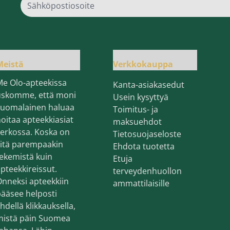
Sähk
Meistä
Verkkokauppa
Me Olo-apteekissa
Kanta-asiakasedut
uskomme, että moni
Usein kysyttyä
suomalainen haluaa
Toimitus- ja
oitaa apteekkiasiat
maksuehdot
erkossa. Koska on
Tietosuojaseloste
sitä parempaakin
Ehdota tuotetta
ekemistä kuin
Etuja
pteekkireissut.
terveydenhuollon
nneksi apteekkiin
ammattilaisille
ääsee helposti
hdellä klikkauksella,
mistä päin Suomea