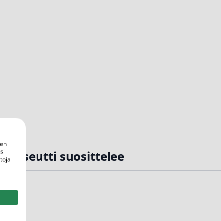
een
si
rmaseutti suosittelee
toja