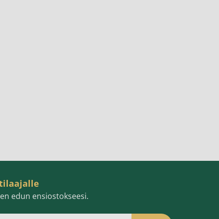
tilaajalle
isen edun ensiostokseesi.