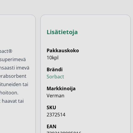
Lisätietoja
Pakkauskoko
rbact®
10kpl
, superimevä
nsaasti imevä
Brändi
perabsorbent
Sorbact
ituneiden tai
Markkinoija
 hoitoon.
Verman
 haavat tai
SKU
2372514
EAN