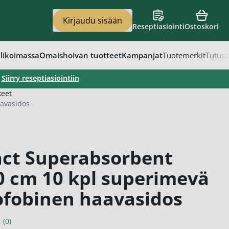
Kirjaudu sisään
Reseptiasiointi
Ostoskori
en
vat
apaino
eet
t
likoimassa
Omaishoivan tuotteet
Kampanjat
Tuotemerkit
Tutust
–
Siirry reseptiasiointiin
keet
avasidos
act Superabsorbent
 cm 10 kpl superimevä
ofobinen haavasidos
(0)