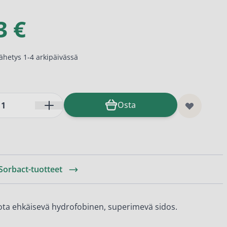
3 €
lähetys 1-4 arkipäivässä
Osta
 Sorbact-tuotteet
ota ehkäisevä hydrofobinen, superimevä sidos.