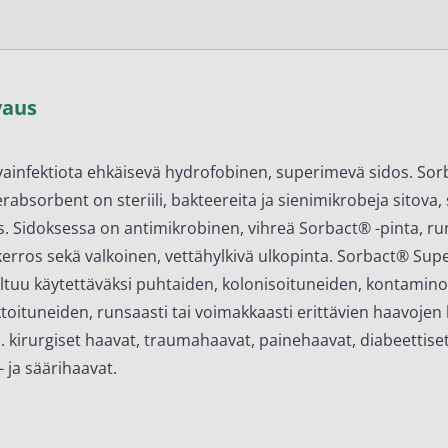
en ihonhoito ja parranajo
voiteet
voiteet
vaus
umit
änympärysvoiteet
ainfektiota ehkäisevä hydrofobinen, superimevä sidos. So
rabsorbent on steriili, bakteereita ja sienimikrobeja sitova
t ja känsät
s. Sidoksessa on antimikrobinen, vihreä Sorbact® -pinta, ru
lonhoito
erros sekä valkoinen, vettähylkivä ulkopinta. Sorbact® Su
ltuu käytettäväksi puhtaiden, kolonisoituneiden, kontamino
osmetiikka
ktoituneiden, runsaasti tai voimakkaasti erittävien haavojen
teet
. kirurgiset haavat, traumahaavat, painehaavat, diabeettiset
- ja säärihaavat.
neulaus ja Gua sha
he navigation. Close navigation.