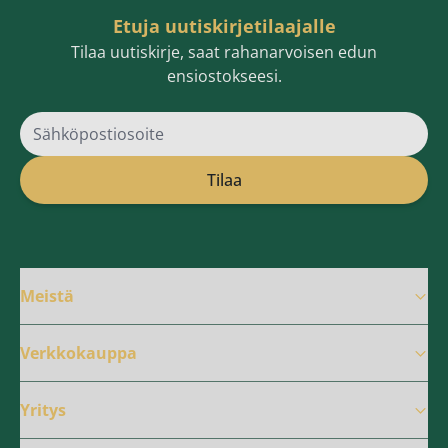
Etuja uutiskirjetilaajalle
Tilaa uutiskirje, saat rahanarvoisen edun
ensiostokseesi.
Sähköpostiosoite
Tilaa
Meistä
Verkkokauppa
Yritys