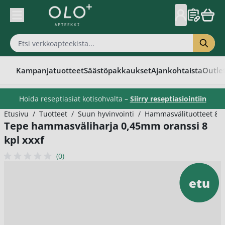
Skip to Content
Kampanjatuotteet
Säästöpakkaukset
Ajankohtaista
Outle
Hoida reseptiasiat kotisohvalta –
Siirry reseptiasiointiin
Etusivu
/
Tuotteet
/
Suun hyvinvointi
/
Hammasvälituotteet & h
Tepe hammasväliharja 0,45mm oranssi 8
kpl xxxf
(0)
etu