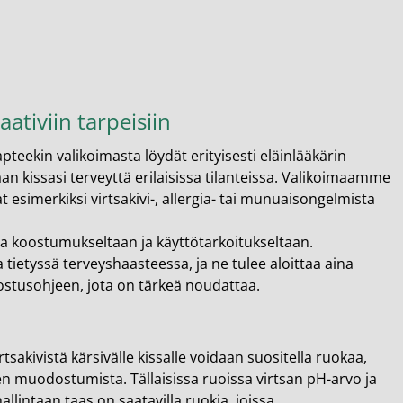
ativiin tarpeisiin
pteekin valikoimasta löydät erityisesti eläinlääkärin
n kissasi terveyttä erilaisissa tilanteissa. Valikoimaamme
 esimerkiksi virtsakivi-, allergia- tai munuaisongelmista
a koostumukseltaan ja käyttötarkoitukseltaan.
 tietyssä terveyshaasteessa, ja ne tulee aloittaa aina
ostusohjeen, jota on tärkeä noudattaa.
rtsakivistä kärsivälle kissalle voidaan suositella ruokaa,
ien muodostumista. Tällaisissa ruoissa virtsan pH-arvo ja
llintaan taas on saatavilla ruokia, joissa