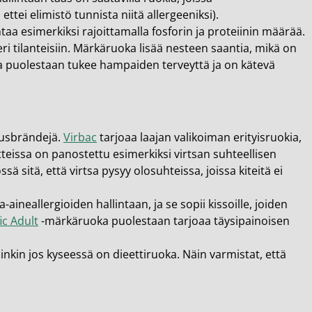
ettei elimistö tunnista niitä allergeeniksi).
 esimerkiksi rajoittamalla fosforin ja proteiinin määrää.
ri tilanteisiin. Märkäruoka lisää nesteen saantia, mikä on
uoka puolestaan tukee hampaiden terveyttä ja on kätevä
musbrändejä.
Virbac
tarjoaa laajan valikoiman erityisruokia,
otteissa on panostettu esimerkiksi virtsan suhteellisen
 sitä, että virtsa pysyy olosuhteissa, joissa kiteitä ei
ineallergioiden hallintaan, ja se sopii kissoille, joiden
ic Adult
-märkäruoka puolestaan tarjoaa täysipainoisen
inkin jos kyseessä on dieettiruoka. Näin varmistat, että