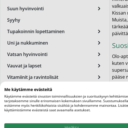
Miest
valkuais
Suun hyvinvointi
Kissan 
Perus
Muista,
Syyhy
Päivä
tärkeää
Tupakoinnin lopettaminen
päivitt
Seer
Uni ja nukkuminen
Suos
Silm
Vatsan hyvinvointi
Olo-apt
Syylä
kuten v
Vauvat ja lapset
supersa
Varta
pääse 
Vitamiinit ja ravintolisät
Värik
Specif
Me käytämme evästeitä
ruokava
Yövoi
Käytämme evästeitä sivuston toiminnallisuuksien ja suorituskyvyn kehittämis
päivittä
tarjotaksemme sinulle erinomaisen kokemuksen sivuillamme. Suostumuksella
Valitse
esitämme myös henkilökohtaista sisältöä ja kohdennamme mainontaa. Lisätie
Mikro
käyttämistämme evästeistä saat avaamalla asetukset.
kissasi
End of t
Liit
Hyväksy