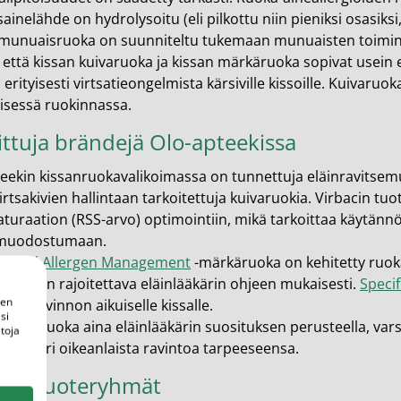
en ihonhoito ja parranajo
ainelähde on hydrolysoitu (eli pilkottu niin pieniksi osasiksi, 
munuaisruoka on suunniteltu tukemaan munuaisten toimintaa
voiteet
 että kissan kuivaruoka ja kissan märkäruoka sopivat usein e
voiteet
 erityisesti virtsatieongelmista kärsiville kissoille. Kuivar
äisessä ruokinnassa.
umit
ittuja brändejä Olo-apteekissa
änympärysvoiteet
eekin kissanruokavalikoimassa on tunnettuja eläinravitse
t ja känsät
irtsakivien hallintaan tarkoitettuja kuivaruokia. Virbacin tu
turaation (RSS-arvo) optimointiin, mikä tarkoittaa käytännössä
lonhoito
muodostumaan.
osmetiikka
ic Food Allergen Management
-märkäruoka on kehitetty ruoka-a
liota on rajoitettava eläinlääkärin ohjeen mukaisesti.
Specif
teet
een
isen ravinnon aikuiselle kissalle.
si
 kissanruoka aina eläinlääkärin suosituksen perusteella, vars
toja
neulaus ja Gua sha
 saa juuri oikeanlaista ravintoa tarpeeseensa.
he navigation. Close navigation.
tyvät tuoteryhmät