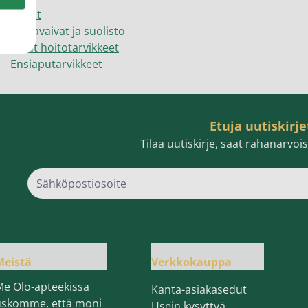
Kissat
Vatsavaivat ja suolisto
Muut hoitotarvikkeet
Ensiaputarvikkeet
Etuja uutiskirje
Tilaa uutiskirje, saat rahanarvo
Sähk
Meistä
Verkkokauppa
Me Olo-apteekissa
Kanta-asiakasedut
uskomme, että moni
Usein kysyttyä