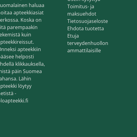
suomalainen haluaa
Toimitus- ja
oitaa apteekkiasiat
maksuehdot
erkossa. Koska on
Tietosuojaseloste
sitä parempaakin
Ehdota tuotetta
ekemistä kuin
Etuja
pteekkireissut.
terveydenhuollon
nneksi apteekkiin
ammattilaisille
ääsee helposti
hdellä klikkauksella,
mistä päin Suomea
ahansa. Lähin
pteekki löytyy
etistä -
loapteekki.fi