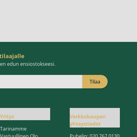
tilaajalle
isen edun ensiostokseesi.
Tilaa
öpostiosoite
Yritys
Verkkokaupan
yhteystiedot
Tarinamme
Vastuullinen Olo
Puhelin:
020 767 0130