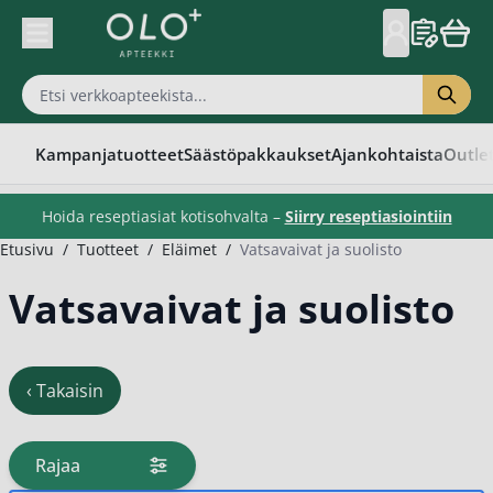
Skip to Content
Kampanjatuotteet
Säästöpakkaukset
Ajankohtaista
Outle
Hoida reseptiasiat kotisohvalta –
Siirry reseptiasiointiin
Etusivu
/
Tuotteet
/
Eläimet
/
Vatsavaivat ja suolisto
Vatsavaivat ja suolisto
‹
Takaisin
Rajaa
tuotteita