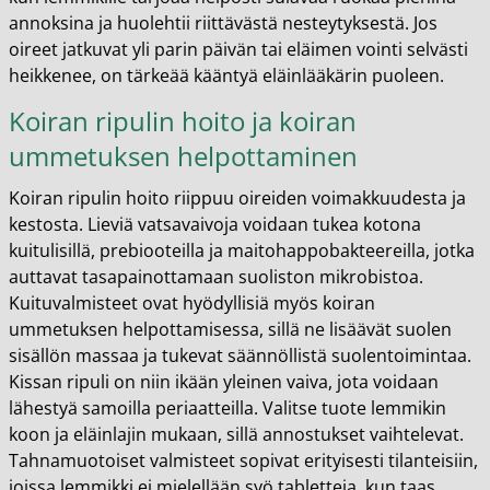
annoksina ja huolehtii riittävästä nesteytyksestä. Jos
oireet jatkuvat yli parin päivän tai eläimen vointi selvästi
heikkenee, on tärkeää kääntyä eläinlääkärin puoleen.
Koiran ripulin hoito ja koiran
ummetuksen helpottaminen
Koiran ripulin hoito riippuu oireiden voimakkuudesta ja
kestosta. Lieviä vatsavaivoja voidaan tukea kotona
kuitulisillä, prebiooteilla ja maitohappobakteereilla, jotka
auttavat tasapainottamaan suoliston mikrobistoa.
Kuituvalmisteet ovat hyödyllisiä myös koiran
ummetuksen helpottamisessa, sillä ne lisäävät suolen
sisällön massaa ja tukevat säännöllistä suolentoimintaa.
Kissan ripuli on niin ikään yleinen vaiva, jota voidaan
lähestyä samoilla periaatteilla. Valitse tuote lemmikin
koon ja eläinlajin mukaan, sillä annostukset vaihtelevat.
Tahnamuotoiset valmisteet sopivat erityisesti tilanteisiin,
joissa lemmikki ei mielellään syö tabletteja, kun taas