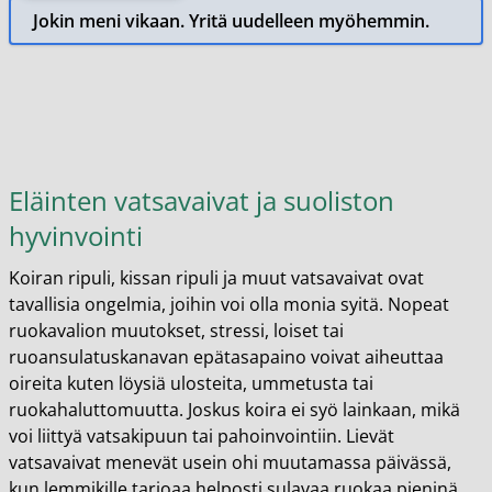
Jokin meni vikaan. Yritä uudelleen myöhemmin.
Eläinten vatsavaivat ja suoliston
hyvinvointi
Koiran ripuli, kissan ripuli ja muut vatsavaivat ovat
tavallisia ongelmia, joihin voi olla monia syitä. Nopeat
ruokavalion muutokset, stressi, loiset tai
ruoansulatuskanavan epätasapaino voivat aiheuttaa
oireita kuten löysiä ulosteita, ummetusta tai
ruokahaluttomuutta. Joskus koira ei syö lainkaan, mikä
voi liittyä vatsakipuun tai pahoinvointiin. Lievät
vatsavaivat menevät usein ohi muutamassa päivässä,
kun lemmikille tarjoaa helposti sulavaa ruokaa pieninä