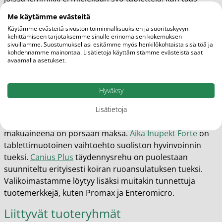
ruoan päälle siroteltavat jauheet ovat kätevä vaihtoehto
Me käytämme evästeitä
päivittäiseen käyttöön.
Käytämme evästeitä sivuston toiminnallisuuksien ja suorituskyvyn
kehittämiseen tarjotaksemme sinulle erinomaisen kokemuksen
Suosittuja tuotteita Olo-apteekissa
sivuillamme. Suostumuksellasi esitämme myös henkilökohtaista sisältöä ja
kohdennamme mainontaa. Lisätietoja käyttämistämme evästeistä saat
avaamalla asetukset.
Olo-apteekin valikoimasta löydät monipuolisesti eläinten
suolistoa tukevia täydennysrehuja ja kuituvalmisteita.
Fibor
on koirille ja kissoille tarkoitettu kuitulisä, joka
Hyväksy
sisältää kuutta erilaista luonnollisen kuidun lähdettä sekä
prebiootteja. Se tukee ruoansulatuksen ja
Lisätietoja
anaalirauhasten normaalia toimintaa, ja sen
makuaineena on porsaan maksa.
Aika Inupekt Forte
on
tablettimuotoinen vaihtoehto suoliston hyvinvoinnin
tueksi.
Canius Plus
täydennysrehu on puolestaan
suunniteltu erityisesti koiran ruoansulatuksen tueksi.
Valikoimastamme löytyy lisäksi muitakin tunnettuja
tuotemerkkejä, kuten Promax ja Enteromicro.
Liittyvät tuoteryhmät