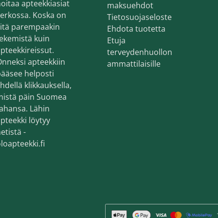
oitaa apteekkiasiat
maksuehdot
erkossa. Koska on
Tietosuojaseloste
sitä parempaakin
Ehdota tuotetta
ekemistä kuin
Etuja
pteekkireissut.
terveydenhuollon
nneksi apteekkiin
ammattilaisille
ääsee helposti
hdellä klikkauksella,
mistä päin Suomea
ahansa. Lähin
pteekki löytyy
etistä -
loapteekki.fi