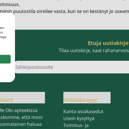
en ihonhoito ja parranajo
pitoisuus.
miinin puutostila oireilee vasta, kun se on kestänyt jo us
voiteet
voiteet
een
si
toja
umit
Etuja uutiskirje
änympärysvoiteet
Tilaa uutiskirje, saat rahanarvo
t ja känsät
Sähk
lonhoito
osmetiikka
teet
Meistä
Verkkokauppa
neulaus ja Gua sha
Me Olo-apteekissa
Kanta-asiakasedut
he navigation. Close navigation.
uskomme, että moni
Usein kysyttyä
suomalainen haluaa
Toimitus- ja