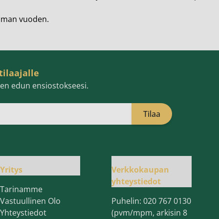
eamman vuoden.
tilaajalle
isen edun ensiostokseesi.
Tilaa
öpostiosoite
Yritys
Verkkokaupan
yhteystiedot
Tarinamme
Vastuullinen Olo
Puhelin:
020 767 0130
Yhteystiedot
(pvm/mpm, arkisin 8