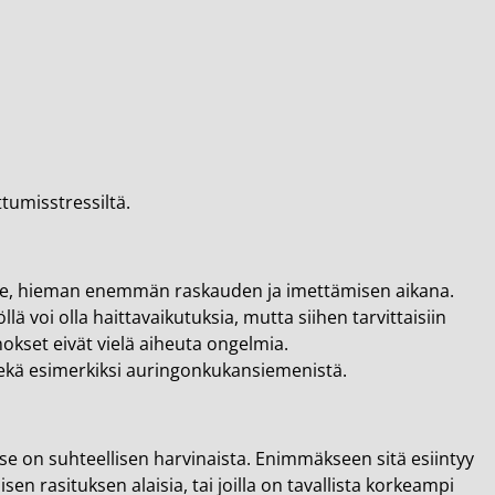
tumisstressiltä.
ille, hieman enemmän raskauden ja imettämisen aikana.
ä voi olla haittavaikutuksia, mutta siihen tarvittaisiin
okset eivät vielä aiheuta ongelmia.
sekä esimerkiksi auringonkukansiemenistä.
se on suhteellisen harvinaista. Enimmäkseen sitä esiintyy
sisen rasituksen alaisia, tai joilla on tavallista korkeampi