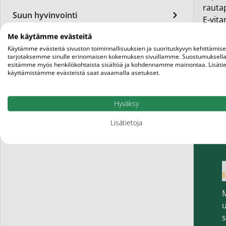
Miest
rauta
Suun hyvinvointi
E-vita
Perus
Syyhy
Me käytämme evästeitä
Päivä
Käytämme evästeitä sivuston toiminnallisuuksien ja suorituskyvyn kehittämis
Tupakoinnin lopettaminen
tarjotaksemme sinulle erinomaisen kokemuksen sivuillamme. Suostumuksella
esitämme myös henkilökohtaista sisältöä ja kohdennamme mainontaa. Lisätie
Seer
käyttämistämme evästeistä saat avaamalla asetukset.
Uni ja nukkuminen
Silm
Vatsan hyvinvointi
Hyväksy
Syylä
Vauvat ja lapset
Lisätietoja
Varta
Vitamiinit ja ravintolisät
Värik
Yövoi
Mikro
End of t