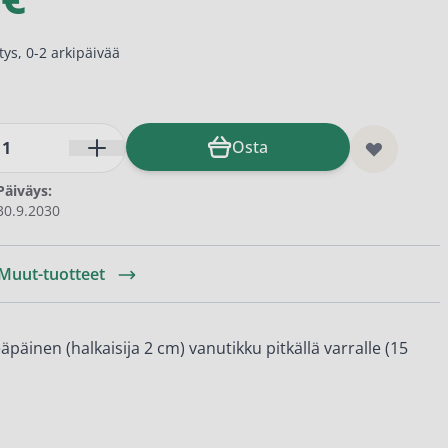
ys, 0-2 arkipäivää
Osta
Päiväys:
30.9.2030
 Muut-tuotteet
eäpäinen (halkaisija 2 cm) vanutikku pitkällä varralle (15