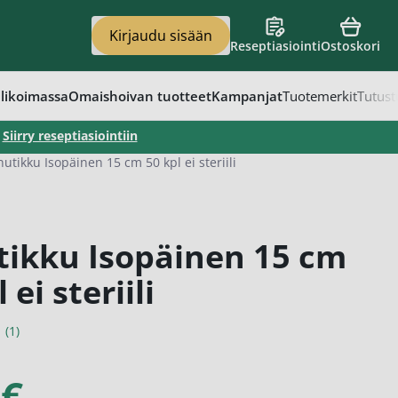
Kirjaudu sisään
Reseptiasiointi
Ostoskori
en
vat
apaino
eet
t
likoimassa
Omaishoivan tuotteet
Kampanjat
Tuotemerkit
Tutust
–
Siirry reseptiasiointiin
utikku Isopäinen 15 cm 50 kpl ei steriili
tikku Isopäinen 15 cm
 ei steriili
(1)
 €