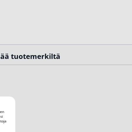
sää tuotemerkiltä
een
si
toja