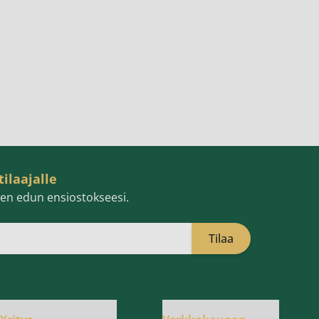
tilaajalle
isen edun ensiostokseesi.
Tilaa
öpostiosoite