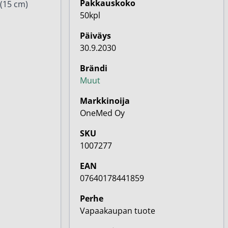
Pakkauskoko
 (15 cm)
50kpl
Päiväys
30.9.2030
Brändi
Muut
Markkinoija
OneMed Oy
SKU
1007277
EAN
07640178441859
Perhe
Vapaakaupan tuote