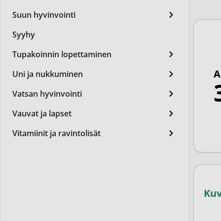
Miest
Suun hyvinvointi
Perus
Syyhy
Päivä
Tupakoinnin lopettaminen
Seer
A
Uni ja nukkuminen
Silm
Vatsan hyvinvointi
Syylä
Vauvat ja lapset
Varta
Vitamiinit ja ravintolisät
Värik
Yövoi
Mikro
Ku
End of t