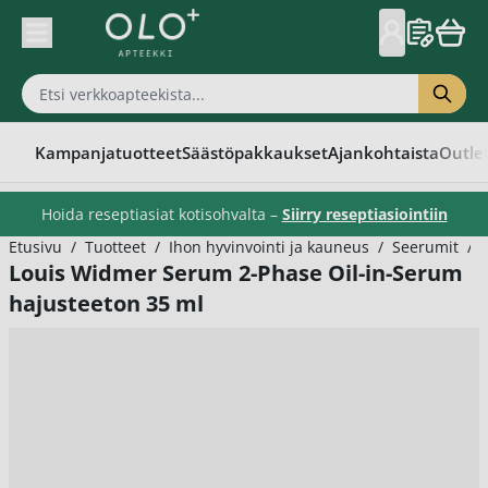
Skip to Content
Kampanjatuotteet
Säästöpakkaukset
Ajankohtaista
Outle
Hoida reseptiasiat kotisohvalta –
Siirry reseptiasiointiin
Etusivu
/
Tuotteet
/
Ihon hyvinvointi ja kauneus
/
Seerumit
/
Louis Widmer Serum 2-Phase Oil-in-Serum
hajusteeton 35 ml