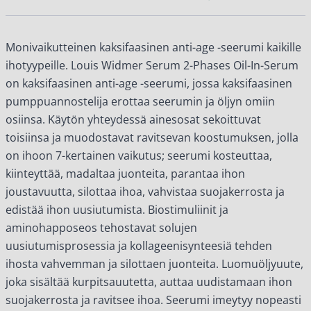
Monivaikutteinen kaksifaasinen anti-age -seerumi kaikille
ihotyypeille. Louis Widmer Serum 2-Phases Oil-In-Serum
on kaksifaasinen anti-age -seerumi, jossa kaksifaasinen
pumppuannostelija erottaa seerumin ja öljyn omiin
osiinsa. Käytön yhteydessä ainesosat sekoittuvat
toisiinsa ja muodostavat ravitsevan koostumuksen, jolla
on ihoon 7-kertainen vaikutus; seerumi kosteuttaa,
kiinteyttää, madaltaa juonteita, parantaa ihon
joustavuutta, silottaa ihoa, vahvistaa suojakerrosta ja
edistää ihon uusiutumista. Biostimuliinit ja
aminohapposeos tehostavat solujen
uusiutumisprosessia ja kollageenisynteesiä tehden
ihosta vahvemman ja silottaen juonteita. Luomuöljyuute,
joka sisältää kurpitsauutetta, auttaa uudistamaan ihon
suojakerrosta ja ravitsee ihoa. Seerumi imeytyy nopeasti