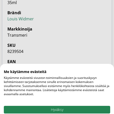
35ml
Brändi
Louis Widmer
Markkinoija
Transmeri
SKU
8239504
EAN
7611480008535
Me käytämme evästeitä
Perhe
Käytämme evästeitä sivuston toiminnallisuuksien ja suorituskyvyn
kehittämiseen tarjotaksemme sinulle erinomaisen kokemuksen
Vapaakaupan tuote
sivuillamme. Suostumuksellasi esitämme myös henkilökohtaista sisältöä ja
kohdennamme mainontaa. Lisätietoja käyttämistämme evästeistä saat
Ominaisuudet
avaamalla asetukset.
Normaali-/sekaiho, Hajusteeton, Anti-age,
Epäpuhdas iho, Kuiva iho
Hyväksy