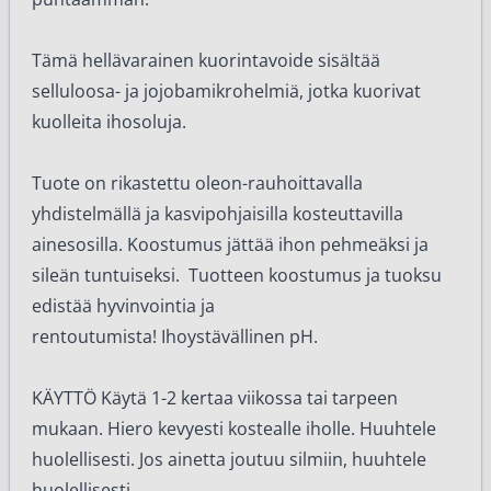
Tämä hellävarainen kuorintavoide sisältää
selluloosa- ja jojobamikrohelmiä, jotka kuorivat
kuolleita ihosoluja.
Tuote on rikastettu oleon-rauhoittavalla
yhdistelmällä ja kasvipohjaisilla kosteuttavilla
ainesosilla. Koostumus jättää ihon pehmeäksi ja
sileän tuntuiseksi. Tuotteen koostumus ja tuoksu
edistää hyvinvointia ja
rentoutumista!
Ihoystävällinen pH.
KÄYTTÖ Käytä 1-2 kertaa viikossa tai tarpeen
mukaan. Hiero kevyesti kostealle iholle. Huuhtele
huolellisesti. Jos ainetta joutuu silmiin, huuhtele
huolellisesti.