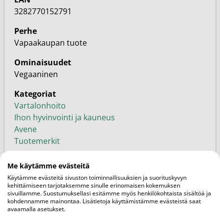
3282770152791
Perhe
Vapaakaupan tuote
Ominaisuudet
Vegaaninen
Kategoriat
Vartalonhoito
Ihon hyvinvointi ja kauneus
Avene
Tuotemerkit
Me käytämme evästeitä
Käytämme evästeitä sivuston toiminnallisuuksien ja suorituskyvyn
Liittyvät
Siirry blogiin
kehittämiseen tarjotaksemme sinulle erinomaisen kokemuksen
sivuillamme. Suostumuksellasi esitämme myös henkilökohtaista sisältöä ja
Artikkelit
kohdennamme mainontaa. Lisätietoja käyttämistämme evästeistä saat
avaamalla asetukset.