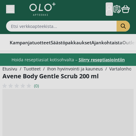
Skip to Content
Kampanjatuotteet
Säästöpakkaukset
Ajankohtaista
Outle
Hoida reseptiasiat kotisohvalta –
Siirry reseptiasiointiin
Etusivu
/
Tuotteet
/
Ihon hyvinvointi ja kauneus
/
Vartalonhoit
Avene Body Gentle Scrub 200 ml
(0)