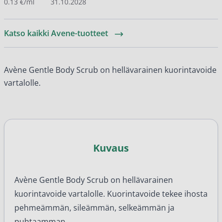
0.13 €/ml
31.10.2028
Katso kaikki Avene-tuotteet
Avène Gentle Body Scrub on hellävarainen kuorintavoide
vartalolle.
Kuvaus
Avène Gentle Body Scrub on hellävarainen
kuorintavoide vartalolle. Kuorintavoide tekee ihosta
pehmeämmän, sileämmän, selkeämmän ja
puhtaamman.