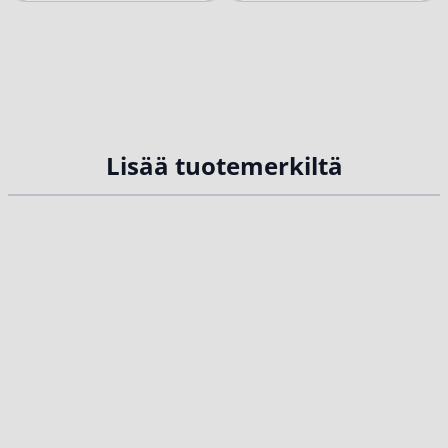
Certified -merkin perustaja
kuivasta säästä. Onneksi
Lene Stiil kertoo...
ongelmaan löytyy helppoja...
Lisää tuotemerkiltä