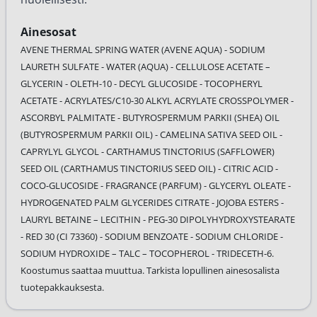
Ainesosat
AVENE THERMAL SPRING WATER (AVENE AQUA) - SODIUM
LAURETH SULFATE - WATER (AQUA) - CELLULOSE ACETATE –
GLYCERIN - OLETH-10 - DECYL GLUCOSIDE - TOCOPHERYL
ACETATE - ACRYLATES/C10-30 ALKYL ACRYLATE CROSSPOLYMER -
ASCORBYL PALMITATE - BUTYROSPERMUM PARKII (SHEA) OIL
(BUTYROSPERMUM PARKII OIL) - CAMELINA SATIVA SEED OIL -
CAPRYLYL GLYCOL - CARTHAMUS TINCTORIUS (SAFFLOWER)
SEED OIL (CARTHAMUS TINCTORIUS SEED OIL) - CITRIC ACID -
COCO-GLUCOSIDE - FRAGRANCE (PARFUM) - GLYCERYL OLEATE -
HYDROGENATED PALM GLYCERIDES CITRATE - JOJOBA ESTERS -
LAURYL BETAINE – LECITHIN - PEG-30 DIPOLYHYDROXYSTEARATE
- RED 30 (CI 73360) - SODIUM BENZOATE - SODIUM CHLORIDE -
SODIUM HYDROXIDE – TALC – TOCOPHEROL - TRIDECETH-6.
Koostumus saattaa muuttua. Tarkista lopullinen ainesosalista
tuotepakkauksesta.