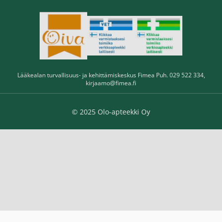
Lääkealan turvallisuus- ja kehittämiskeskus Fimea Puh. 029 522 334,
kirjaamo@fimea.fi
© 2025 Olo-apteekki Oy