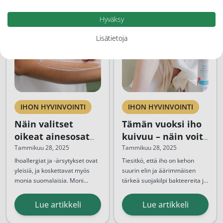
Hyväksy
Lisätietoja
IHON HYVINVOINTI
IHON HYVINVOINTI
Näin valitset
Tämän vuoksi iho
oikeat ainesosat
kuivuu – näin voit
vartalonhoitoosi
ratkaista
Tammikuu 28, 2025
Tammikuu 28, 2025
ongelman
Ihoallergiat ja -ärsytykset ovat
Tiesitkö, että iho on kehon
yleisiä, ja koskettavat myös
suurin elin ja äärimmäisen
monia suomalaisia. Moni
tärkeä suojakilpi bakteereita ja
uskoo, että allergiat ovat
haitallisia aineita vastaan?
pääosin perinnöllisiä, mutta
Pohjoismaisessa ilmastossa
Lue artikkeli
Lue artikkeli
usein kyse on myös siitä, mille
kuiva iho
on yleinen ongelma,
iho altistuu arjessa. Allergy
mikä johtuu mm. kylmästä ja